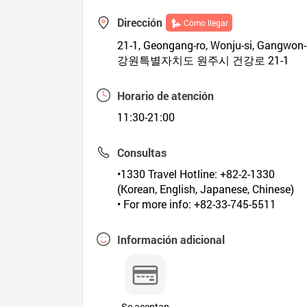
Dirección
Cómo llegar
21-1, Geongang-ro, Wonju-si, Gangwon
강원특별자치도 원주시 건강로 21-1
Horario de atención
11:30-21:00
Consultas
•1330 Travel Hotline: +82-2-1330
(Korean, English, Japanese, Chinese)
• For more info: +82-33-745-5511
Información adicional
Se aceptan