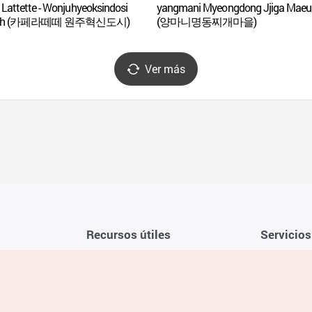
 Lattette - Wonjuhyeoksindosi
yangmani Myeongdong Jjiga Maeu
nch (카페라떼떼 원주혁신도시)
(양마니명동찌개마을)
Ver más
Recursos útiles
Servicios
Aplicación móvil de la KTO
Términos y c
Teléfono de asistencia al viajero en
Preguntas f
Corea 1330
Política de 