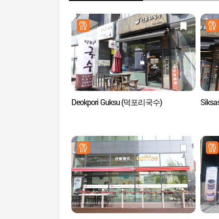
Deokpori Guksu (덕포리국수)
Siks