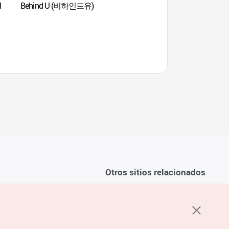
l
Behind U (비하인드유)
Parque Nacional del 
(치악산국립공원)
Otros sitios relacionados
Sobre la KTO
ondiciones del servicio
K-Mice
recuentes
privacidad