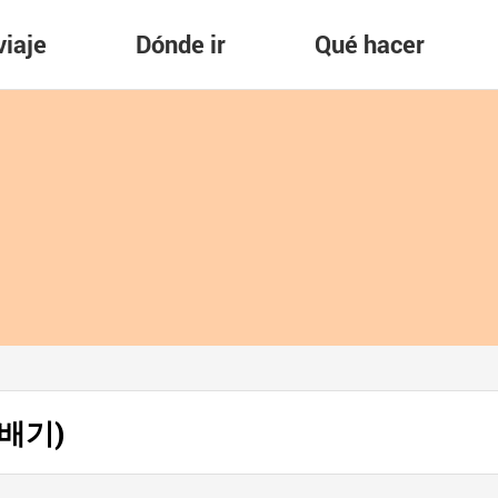
viaje
Dónde ir
Qué hacer
뚝배기)