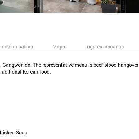
rmación básica
Mapa
Lugares cercanos
-si, Gangwon-do. The representative menu is beef blood hangove
traditional Korean food.
Chicken Soup