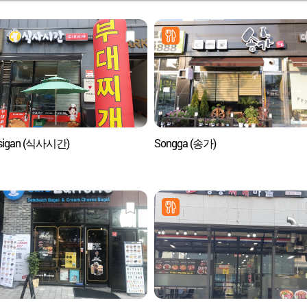
asigan (식사시간)
Songga (송가)