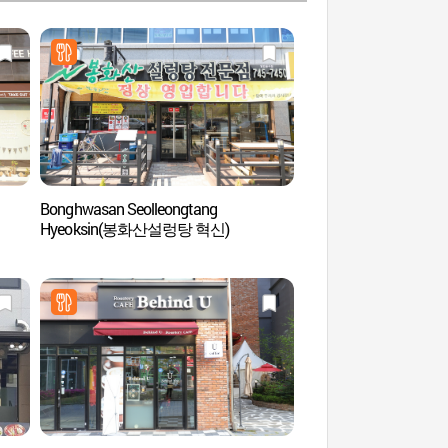
Bonghwasan Seolleongtang
Parque Temático del 
Hyeoksin(봉화산설렁탕 혁신)
(원주한지테마파크)