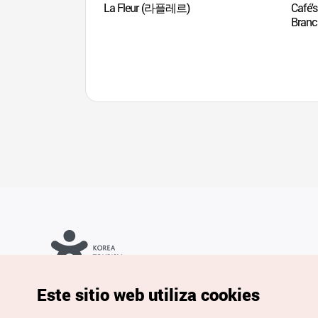
La Fleur (라플레르)
Café's
Bra
Copyrights © Organización de Turismo de Corea. Todos los
Este sitio web utiliza cookies
derechos reservados.
Para informes de errores y cuestiones relacionadas con el sitio
web, dirija sus consultas al correo
electrónico oficial: