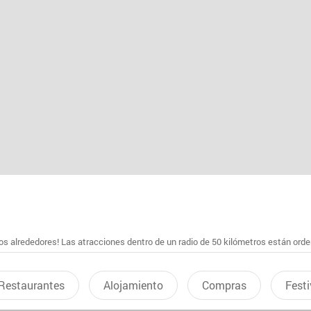
s alrededores! Las atracciones dentro de un radio de 50 kilómetros están ord
Restaurantes
Alojamiento
Compras
Festi