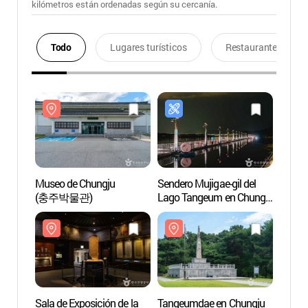
kilómetros están ordenadas según su cercanía.
Todo
Lugares turísticos
Restaurantes
Museo de Chungju
Sendero Mujigae-gil del
Museo
(충주박물관)
Lago Tangeum en Chungju
(충주
(충주 탄금호 무지개길)
Sala de Exposición de la
Tangeumdae en Chungju
Tange