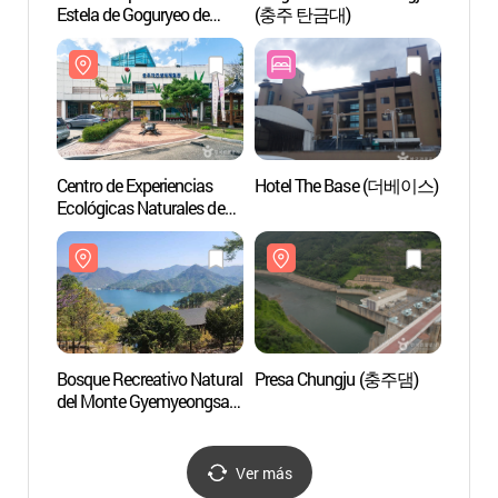
Estela de Goguryeo de
(충주 탄금대)
(충주
Chungju
(충주고구려비전시관)
Centro de Experiencias
Hotel The Base (더베이스)
Bosque
Ecológicas Naturales de
del M
Chungju
(계명
(충주자연생태체험관)
Bosque Recreativo Natural
Presa Chungju (충주댐)
Templ
del Monte Gyemyeongsan
Chun
(계명산 자연휴양림)
Ver más