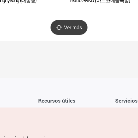
ongnyeong (대통령)
Teatro ARKO (아르코예술극장)
Ver más
Recursos útiles
Servicios
Aplicación móvil de la KTO
Términos y c
Teléfono de asistencia al viajero en
Preguntas f
Corea 1330
Política de 