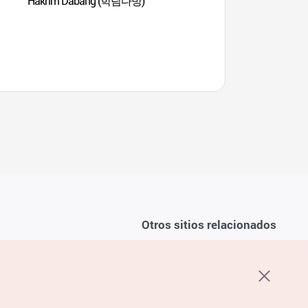
Hakrim Dabang (학림다방)
Daehangno (대학로)
Otros sitios relacionados
Sobre la KTO
ondiciones del servicio
K-Mice
recuentes
privacidad