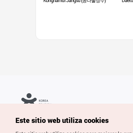
Kongnamul Jangsu (콩나물장수)
Daet
Copyrights © Organización de Turismo de Corea. Todos los
Este sitio web utiliza cookies
derechos reservados.
Para informes de errores y cuestiones relacionadas con el sitio
web, dirija sus consultas al correo
electrónico oficial:
spanish@knto.or.kr