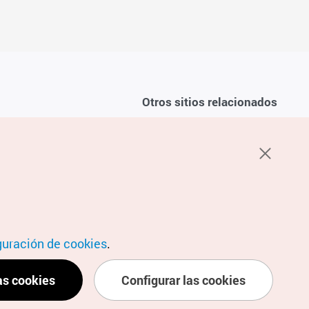
Otros sitios relacionados
Sobre la KTO
ondiciones del servicio
K-Mice
recuentes
privacidad
ón de cookies
 sobre cookies
condiciones de ubicación
guración de cookies
.
as cookies
Configurar las cookies
ubicación personal