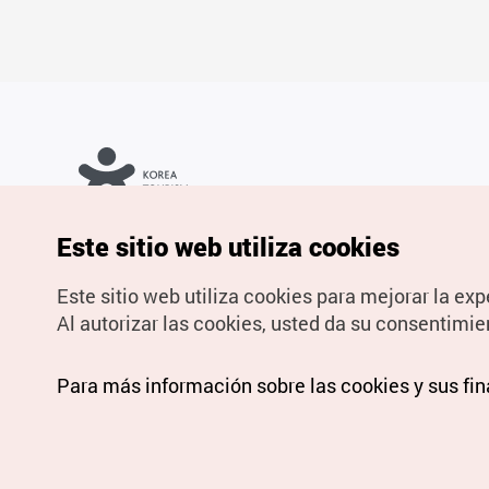
Copyrights © Organización de Turismo de Corea. Todos los
Este sitio web utiliza cookies
derechos reservados.
Para informes de errores y cuestiones relacionadas con el sitio
web, dirija sus consultas al correo
electrónico oficial:
spanish@knto.or.kr
Este sitio web utiliza cookies para mejorar la exp
Al autorizar las cookies, usted da su consentimie
Para más información sobre las cookies y sus fi