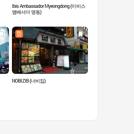
Ibis Ambassador Myeongdong (이비스
Teatro Myeongdo
앰배서더 명동)
NOBIZIB (너비집)
Myeong-dong (명동)