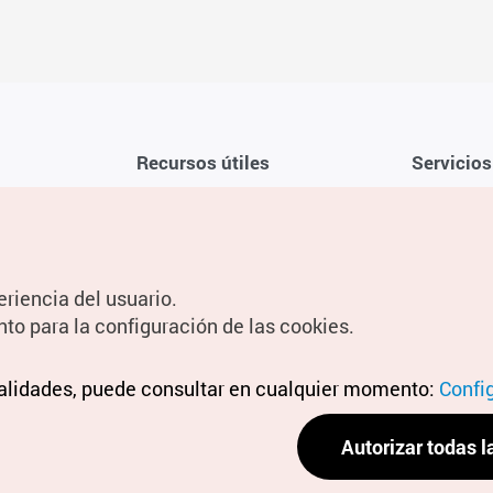
Recursos útiles
Servicios
Aplicación móvil de la KTO
Términos y c
Teléfono de asistencia al viajero en
Preguntas f
Corea 1330
Política de 
eriencia del usuario.
Guías digitales
Configuraci
nto para la configuración de las cookies.
Información
nalidades, puede consultar en cualquier momento:
Términos y 
Confi
personal
Autorizar todas l
Política de 