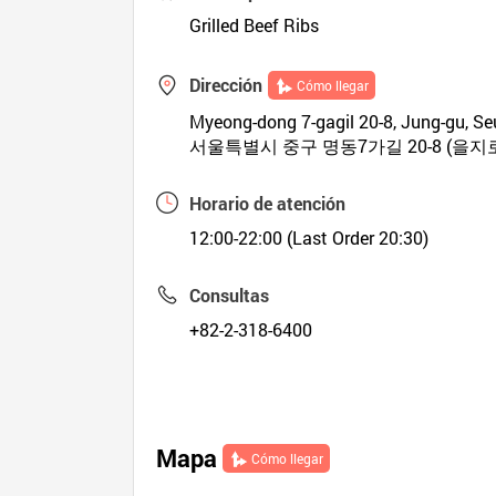
Grilled Beef Ribs
Dirección
Cómo llegar
Myeong-dong 7-gagil 20-8, Jung-gu, Se
서울특별시 중구 명동7가길 20-8 (을지
Horario de atención
12:00-22:00 (Last Order 20:30)
Consultas
+82-2-318-6400
Mapa
Cómo llegar