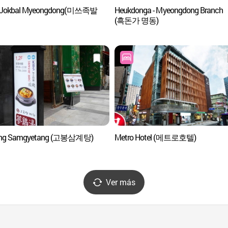
 Jokbal Myeongdong(미쓰족발
Heukdonga - Myeongdong Branch
(흑돈가 명동)
ng Samgyetang (고봉삼계탕)
Metro Hotel (메트로호텔)
Ver más