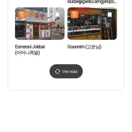
Budaejjigae&Samgyeopsal
(코엑
(아우네부대찌개&삼겹살)
Eomeoni Jokbal
Gounnim (고운님)
Ktown
(어머니족발)
(케이
Ver más