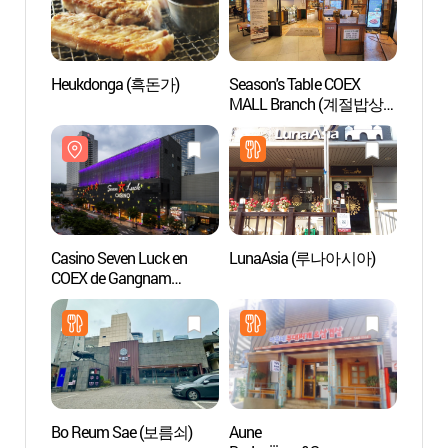
Heukdonga (흑돈가)
Season's Table COEX
Casin
MALL Branch (계절밥상
COEX 
코엑스몰)
(세븐
(강남
Casino Seven Luck en
LunaAsia (루나아시아)
Aquar
COEX de Gangnam
(코엑
(세븐럭카지노
(강남코엑스점))
Bo Reum Sae (보름쇠)
Aune
COEX 