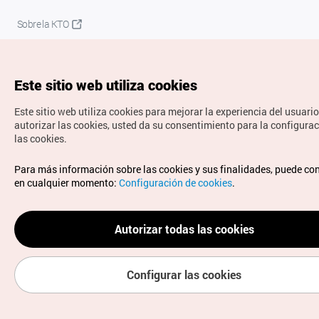
Sobre la KTO
K-Mice
Este sitio web utiliza cookies
Este sitio web utiliza cookies para mejorar la experiencia del usuario
autorizar las cookies, usted da su consentimiento para la configura
las cookies.
Copyrights © Organización de Turismo de Corea. Todos los
Para más información sobre las cookies y sus finalidades, puede co
derechos reservados.
en cualquier momento:
Configuración de cookies
.
Para informes de errores y cuestiones relacionadas con el
sitio web, dirija sus consultas al correo
electrónico oficial:
spanish@knto.or.kr
Autorizar todas las cookies
Configurar las cookies