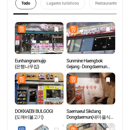
Todo
Lugares turísticos
Restaurantes
Eunhangnamujip
Sunmine Haengbok
Dongd
(은행나무집)
Gejang - Dongdaemun
Plaza
Branch (순미네행복게장
(동
동대문)
(DDP)
DOKKAEBI BULGOGI
Saemaeul Sikdang
Arroy
(도깨비불고기)
Dongdaemun(새마을식당
(청계
동대문)