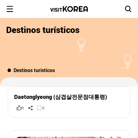
Destinos turísticos
Destinos turísticos
Daetonglyeong (삼겹살전문점대통령)
0
0