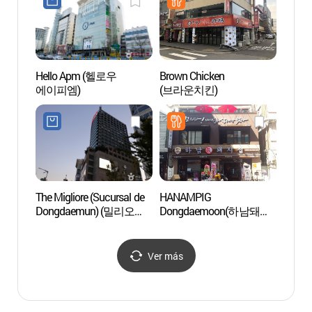
Hello Apm (헬로우
Brown Chicken
Puert
에이피엠)
(브라운치킨)
(Don
The Migliore (Sucursal de
HANAMPIG
Centr
Dongdaemun) (밀리오레
Dongdaemoon(하남돼지
(충무
(동대문점))
집 동대문)
Ver más