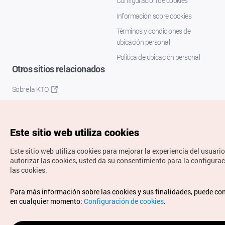
Configuración de cookies
Información sobre cookies
Términos y condiciones de
ubicación personal
Política de ubicación personal
Otros sitios relacionados
Sobre la KTO
K-Mice
Este sitio web utiliza cookies
Este sitio web utiliza cookies para mejorar la experiencia del usuario
autorizar las cookies, usted da su consentimiento para la configura
las cookies.
Copyrights © Organización de Turismo de Corea. Todos los
Para más información sobre las cookies y sus finalidades, puede co
derechos reservados.
en cualquier momento:
Configuración de cookies
.
Para informes de errores y cuestiones relacionadas con el
sitio web, dirija sus consultas al correo
electrónico oficial: