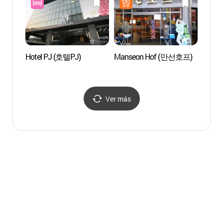
Hotel PJ (호텔PJ)
Manseon Hof (만선호프)
Calle 
de Jo
포장마
Ver más