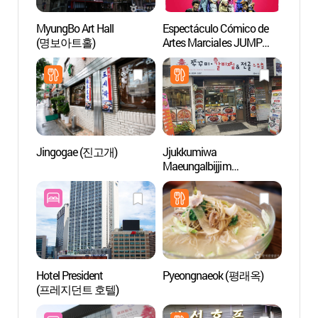
MyungBo Art Hall
Espectáculo Cómico de
Myung
(명보아트홀)
Artes Marciales JUMP
(명보
(코믹 마샬아츠 퍼포먼스
‘점프’)
Jingogae (진고개)
Jjukkumiwa
Casa d
Maeungalbijjim
Hous
(쭈꾸미와매운갈비찜)
Hotel President
Pyeongnaeok (평래옥)
Salón
(프레지던트 호텔)
Gugak
(서울