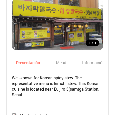
/
1
1
Presentación
Menú
Información bási
Well-known for Korean spicy stew. The
representative menu is kimchi stew. This Korean
cuisine is located near Euljiro 3(sam)ga Station,
Seoul.