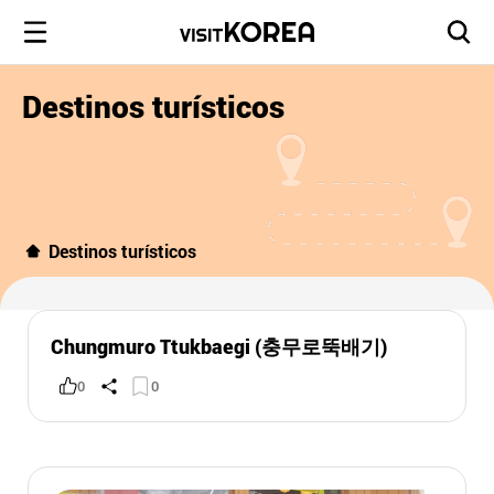
Destinos turísticos
Destinos turísticos
Chungmuro Ttukbaegi (충무로뚝배기)
0
0