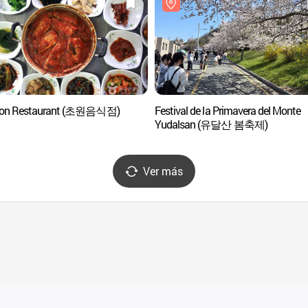
on Restaurant (초원음식점)
Festival de la Primavera del Monte
Yudalsan (유달산 봄축제)
Ver más