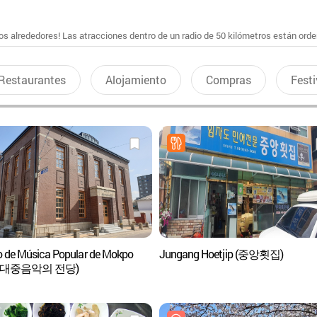
s alrededores! Las atracciones dentro de un radio de 50 kilómetros están ord
Restaurantes
Alojamiento
Compras
Festi
o de Música Popular de Mokpo
Jungang Hoetjip (중앙횟집)
 대중음악의 전당)