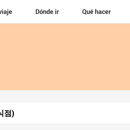
viaje
Dónde ir
Qué hacer
음식점)