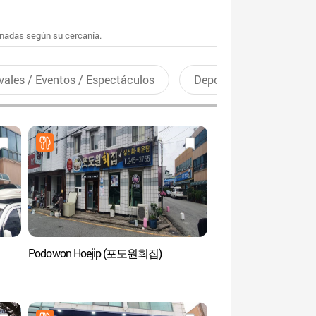
enadas según su cercanía.
vales / Eventos / Espectáculos
Deportes recreativos
Podowon Hoejip (포도원회집)
Centro de Música Po
(목포 대중음악의 전