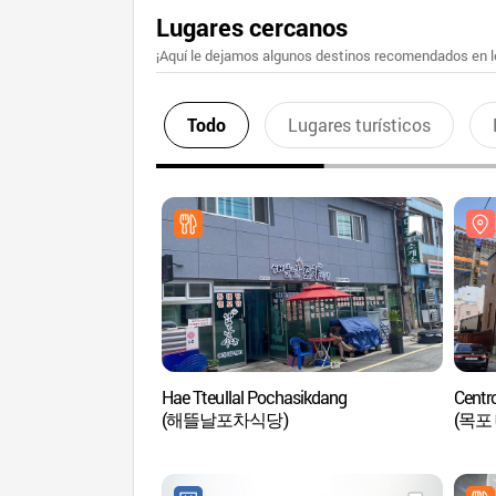
Lugares cercanos
¡Aquí le dejamos algunos destinos recomendados en lo
Todo
Lugares turísticos
Hae Tteullal Pochasikdang
Centr
(해뜰날포차식당)
(목포