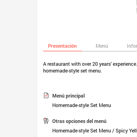
Presentación
Menú
Info
A restaurant with over 20 years’ experienc
homemade-style set menu.
Menú principal
Homemade-style Set Menu
Otras opciones del menú
Homemade-style Set Menu / Spicy Yel