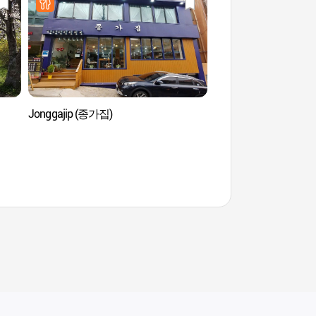
Jonggajip (종가집)
Pico Nojeokbong (