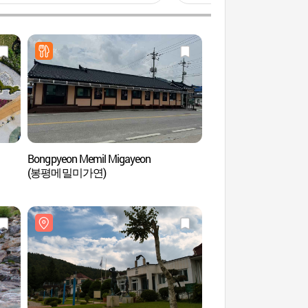
Bongpyeon Memil Migayeon
Calle del Alforfón de l
(봉평메밀미가연)
Hyoseok (효석문