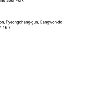
and Sour Pork
eon, Pyeongchang-gun, Gangwon-do
16-7