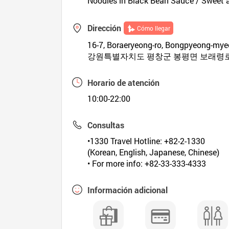
Noodles in Black Bean Sauce / Sweet 
Dirección
Cómo llegar
16-7, Boraeryeong-ro, Bongpyeong-my
강원특별자치도 평창군 봉평면 보래령로 
Horario de atención
10:00-22:00
Consultas
•1330 Travel Hotline: +82-2-1330
(Korean, English, Japanese, Chinese)
• For more info: +82-33-333-4333
Información adicional