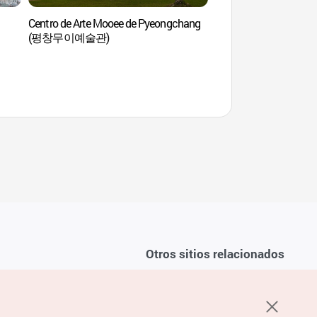
Centro de Arte Mooee de Pyeongchang
Valle Heungjeong 
(평창무이예술관)
Otros sitios relacionados
Sobre la KTO
ondiciones del servicio
K-Mice
recuentes