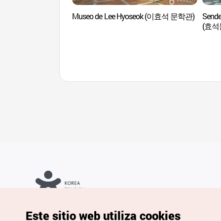
Museo de Lee Hyoseok (이효석 문학관)
Sender
(효석
Copyrights © Organización de Turismo de Corea. Todos los
Este sitio web utiliza cookies
derechos reservados.
Para informes de errores y cuestiones relacionadas con el sitio