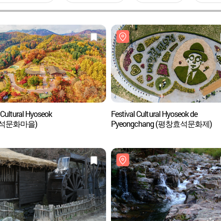
 Cultural Hyoseok
Festival Cultural Hyoseok de
석문화마을)
Pyeongchang (평창효석문화제)