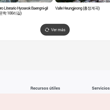
o Literario Hyoseok Baengni-gil
Valle Heungjeong (흥정계곡)
문학 100리길)
Ver más
Recursos útiles
Servicios
Aplicación móvil de la KTO
Términos y c
Teléfono de asistencia al viajero en
Preguntas f