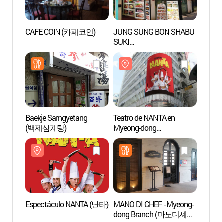
CAFE COIN (카페코인)
JUNG SUNG BON SHABU
Teatr
SUKI
Myeon
(정성본샤브수끼칼국수)
(명동
Baekje Samgyetang
Teatro de NANTA en
Myeon
(백제삼계탕)
Myeong-dong
(명동난타극장)
Espectáculo NANTA (난타)
MANO DI CHEF - Myeong-
Museo
dong Branch (마노디셰프
(우표