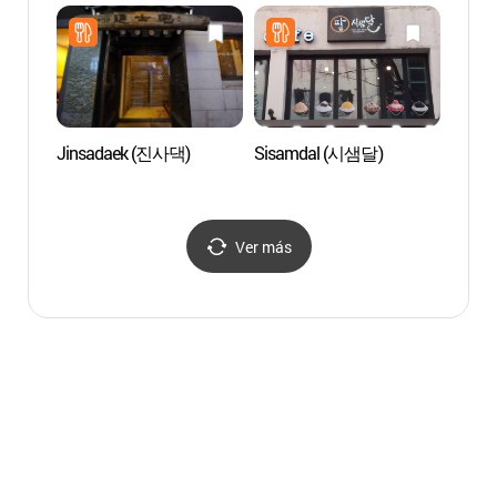
명동)
Jinsadaek (진사댁)
Sisamdal (시샘달)
Catedr
Myeon
(서울
Ver más