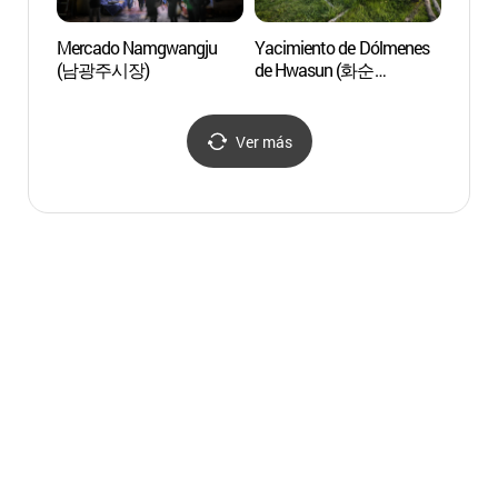
Mercado Namgwangju
Yacimiento de Dólmenes
Centr
(남광주시장)
de Hwasun (화순
Owe
고인돌군 유적)
[Patrimonio Cultural de la
Humanidad de la Unesco]
Ver más