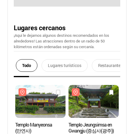
Lugares cercanos
¡Aquí le dejamos algunos destinos recomendados en los
alrededores! Las atracciones dentro de un radio de 50
kilómetros están ordenadas según su cercanía.
Todo
Lugares turísticos
Restaurantes
Templo Manyeonsa
Templo Jeungsimsa en
Templ
(만연사)
Gwangju (증심사(광주))
(만연