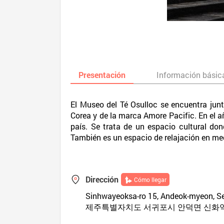
Presentación
Información básic
El Museo del Té Osulloc se encuentra junt
Corea y de la marca Amore Pacific. En el a
país. Se trata de un espacio cultural don
También es un espacio de relajación en med
Dirección
Cómo llegar
Sinhwayeoksa-ro 15, Andeok-myeon, Se
제주특별자치도 서귀포시 안덕면 신화역