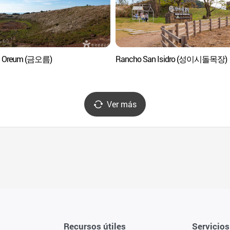
 Oreum (금오름)
Rancho San Isidro (성이시돌목장)
Ver más
Recursos útiles
Servicios