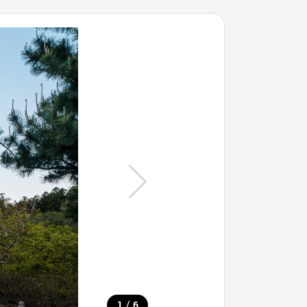
/
1
6