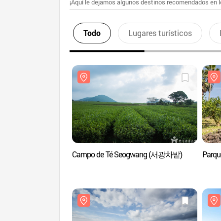
¡Aquí le dejamos algunos destinos recomendados en lo
Todo
Lugares turísticos
Campo de Té Seogwang (서광차밭)
Parq