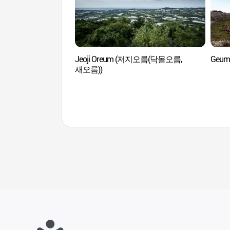
Jeoji Oreum (저지오름(닥몰오름,
Geum
새오름))