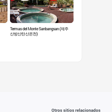
Termas del Monte Sanbangsan (제주
Jeoji Oreum (저지
산방산탄산온천)
새오름))
Otros sitios relacionados