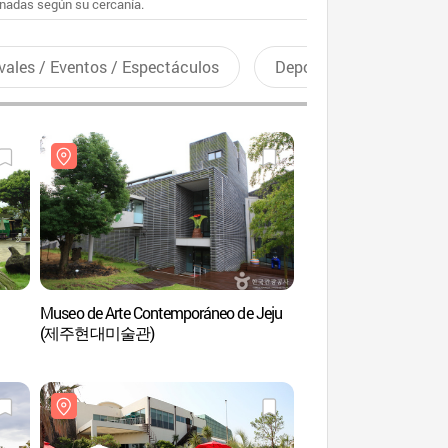
enadas según su cercanía.
vales / Eventos / Espectáculos
Deportes recreativos
Museo de Arte Contemporáneo de Jeju
Campo de Té Seog
(제주현대미술관)