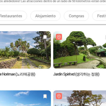
s alrededores! Las atracciones dentro de un radio de 50 kilómetros están ord
Restaurantes
Alojamiento
Compras
Festi
ue Norimae (노리매공원)
Jardín Spirited (생각하는 정원)