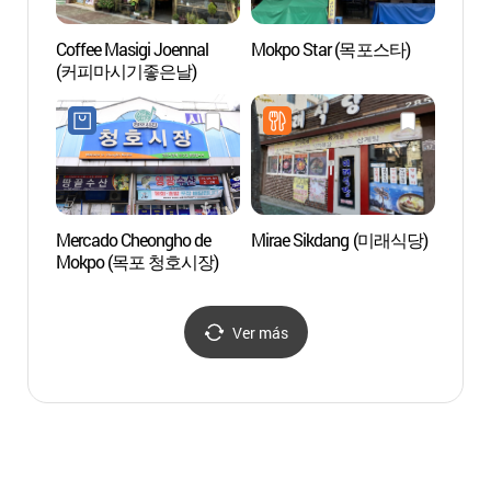
Coffee Masigi Joennal
Mokpo Star (목포스타)
Isla 
(커피마시기좋은날)
Mercado Cheongho de
Mirae Sikdang (미래식당)
Museo 
Mokpo (목포 청호시장)
Moder
(Pabel
(목포
Ver más