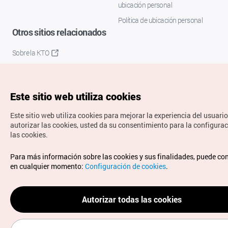
ubicación personal
Política de ubicación personal
Otros sitios relacionados
Sobre la KTO
K-Mice
Este sitio web utiliza cookies
Este sitio web utiliza cookies para mejorar la experiencia del usuario
autorizar las cookies, usted da su consentimiento para la configura
las cookies.
Copyrights © Organización de Turismo de Corea. Todos los
Para más información sobre las cookies y sus finalidades, puede co
derechos reservados.
en cualquier momento:
Configuración de cookies
.
Para informes de errores y cuestiones relacionadas con el
sitio web, dirija sus consultas al correo
electrónico oficial:
spanish@knto.or.kr
Autorizar todas las cookies