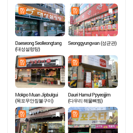
Daeseong Seolleongtang
Seonggyungwan (성균관)
Fuent
(대성설렁탕)
Danz
바다분
Mokpo Muan Jipbulgui
Dauri Hamul Ppyeojjim
Instit
(목포무안짚불구이)
(다우리 해물뼈찜)
Invest
Patrim
Marít
(국립