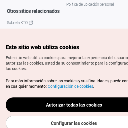
Política de ubicación personal
Otros sitios relacionados
Sobre la KTO
K-Mice
Este sitio web utiliza cookies
Este sitio web utiliza cookies para mejorar la experiencia del usuario
autorizar las cookies, usted da su consentimiento para la configura
las cookies.
Copyrights © Organización de Turismo de Corea. Todos los
Para más información sobre las cookies y sus finalidades, puede co
derechos reservados.
en cualquier momento:
Configuración de cookies
.
Para informes de errores y cuestiones relacionadas con el
sitio web, dirija sus consultas al correo
electrónico oficial:
spanish@knto.or.kr
Autorizar todas las cookies
Configurar las cookies