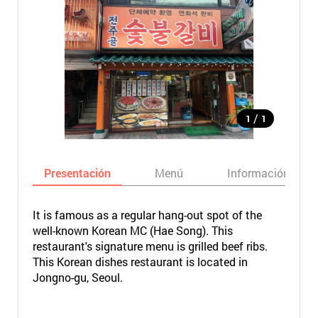
/
1
1
Presentación
Menú
Información bási
It is famous as a regular hang-out spot of the
well-known Korean MC (Hae Song). This
restaurant's signature menu is grilled beef ribs.
This Korean dishes restaurant is located in
Jongno-gu, Seoul.