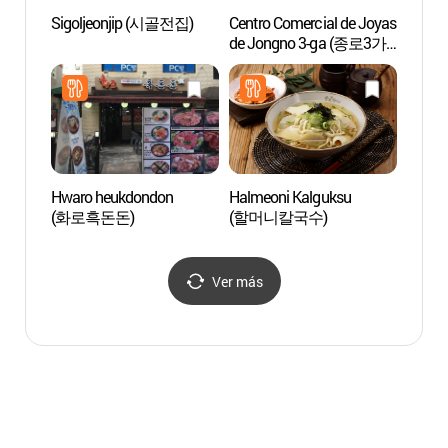
Sigoljeonjip (시골전집)
Centro Comercial de Joyas
Calle S
de Jongno 3-ga (종로3가
(서순
귀금속 전문상가)
Hwaro heukdondon
Halmeoni Kalguksu
Santua
(화로흑돈돈)
(할머니칼국수)
Jong
[Patri
Human
Ver más