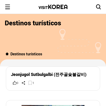
Destinos turísticos
Destinos turísticos
Jeonjugol Sutbulgalbi (전주골숯불갈비)
0
1