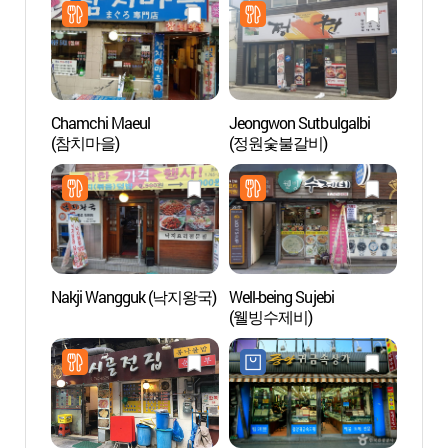
Chamchi Maeul
Jeongwon Sutbulgalbi
Calles
(참치마을)
(정원숯불갈비)
Ikseo
한옥거
Nakji Wangguk (낙지왕국)
Well-being Sujebi
Calle 
(웰빙수제비)
de Jo
포장마