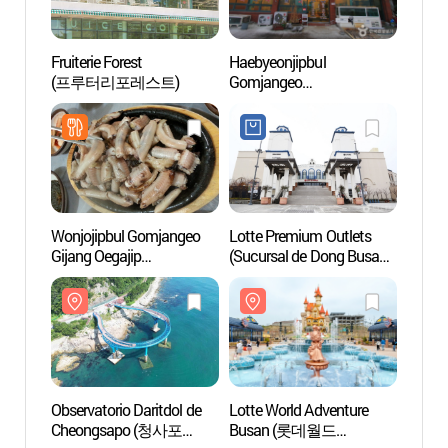
Fruiterie Forest
Haebyeonjipbul
Lotte 
(프루터리포레스트)
Gomjangeo
Busa
(해변짚불곰장어)
어드벤
Wonjojipbul Gomjangeo
Lotte Premium Outlets
Puert
Gijang Oegajip
(Sucursal de Dong Busan)
(청사
(원조짚불곰장어
(롯데프리미엄아울렛
기장외가집)
동부산점)
Observatorio Daritdol de
Lotte World Adventure
Museo 
Cheongsapo (청사포
Busan (롯데월드
Pesca