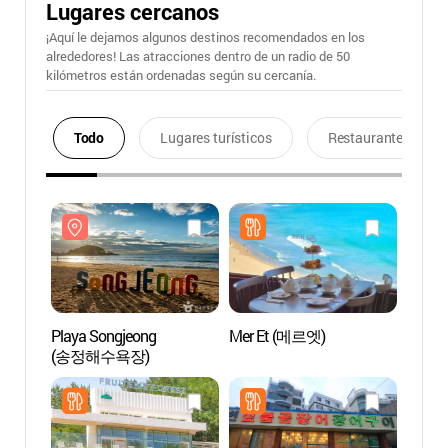
Lugares cercanos
¡Aquí le dejamos algunos destinos recomendados en los
alrededores! Las atracciones dentro de un radio de 50
kilómetros están ordenadas según su cercanía.
Todo
Lugares turísticos
Restaurantes
Playa Songjeong
Mer Et (메르엣)
Playa
(송정해수욕장)
(송정