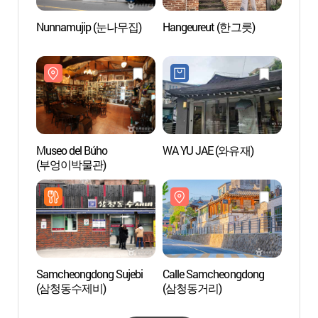
Nunnamujip (눈나무집)
Hangeureut (한그릇)
Museo 
Cotid
(북촌
Museo del Búho
WA YU JAE (와유재)
Galerí
(부엉이박물관)
(공근
Samcheongdong Sujebi
Calle Samcheongdong
Museo 
(삼청동수제비)
(삼청동거리)
y Muse
Folcló
(국립