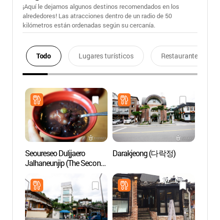
¡Aquí le dejamos algunos destinos recomendados en los
alrededores! Las atracciones dentro de un radio de 50
kilómetros están ordenadas según su cercanía.
Todo
Lugares turísticos
Restaurantes
Seoureseo Duljjaero
Darakjeong (다락정)
Museo
Jalhaneunjip (The Second
(부엉
Best in Seoul)
(서울서둘째로잘하는집)