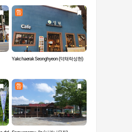
Yakchaerak Seonghyeon (약채락성현)
Teleférico del Lago 
(청풍호반케이블카)