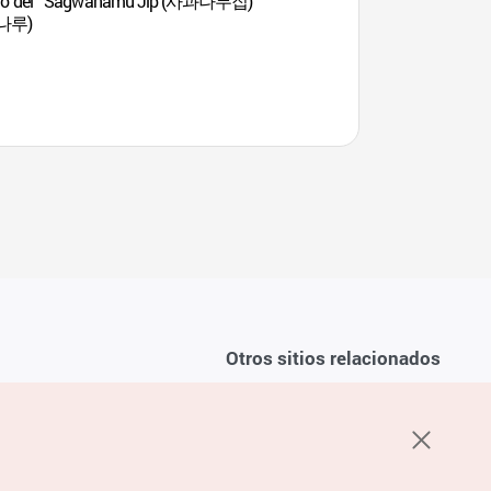
o del
Sagwanamu Jip (사과나무집)
Cheongpung Resor
나루)
Otros sitios relacionados
Sobre la KTO
ondiciones del servicio
K-Mice
recuentes
privacidad