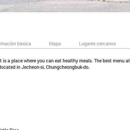
rmación básica
Mapa
Lugares cercanos
t is a place where you can eat healthy meals. The best menu at th
s located in Jecheon-si, Chungcheongbuk-do.