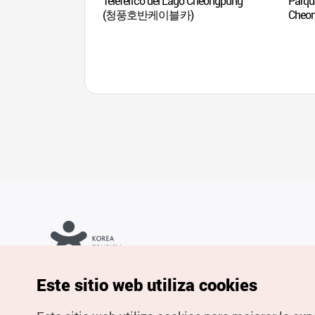
Teleférico del Lago Cheongpung
Parque
(청풍호반케이블카)
Che
Copyrights © Organización de Turismo de Corea. Todos los
Este sitio web utiliza cookies
derechos reservados.
Para informes de errores y cuestiones relacionadas con el sitio
web, dirija sus consultas al correo
electrónico oficial:
spanish@knto.or.kr