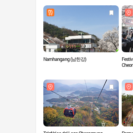
Namhangang (남한강)
Festiv
Cheo
벚꽃