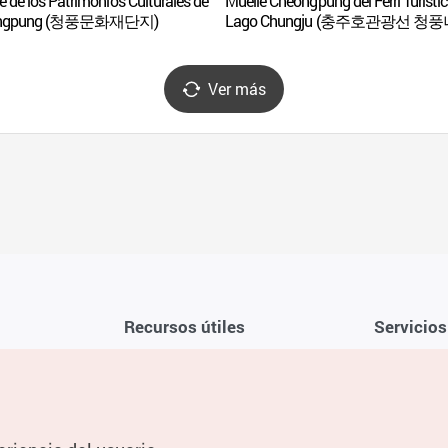
 de los Patrimonios Culturales de
Muelle Cheongpung del Ferri Turístic
ongpung (청풍문화재단지)
Lago Chungju (충주호관광선 청풍
Ver más
Recursos útiles
Servicios
Aplicación móvil de la KTO
Términos y c
Teléfono de asistencia al viajero en
Preguntas f
Corea 1330
Política de 