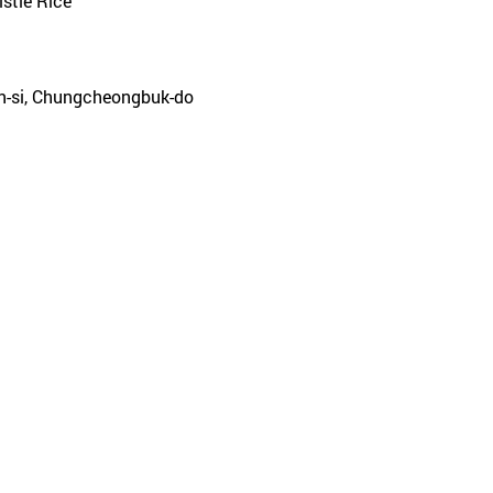
istle Rice
n-si, Chungcheongbuk-do