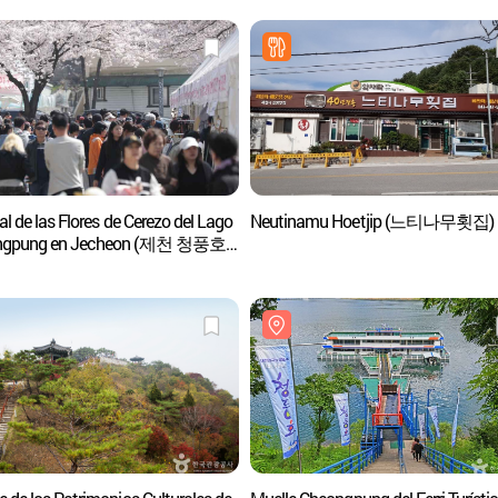
al de las Flores de Cerezo del Lago
Neutinamu Hoetjip (느티나무횟집)
ngpung en Jecheon (제천 청풍호
축제)