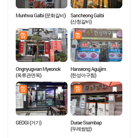
Munhwa Galbi (문화갈비)
Sancheong Galbi
Gras
(산청갈비)
Ongnyugwan Myeonok
Hanseong Agujjim
Museo
(옥류관면옥)
(한성아구찜)
Tradic
(안
관)
GEOGI (거기)
Durae Ssambap
Museo 
(두레쌈밥)
And