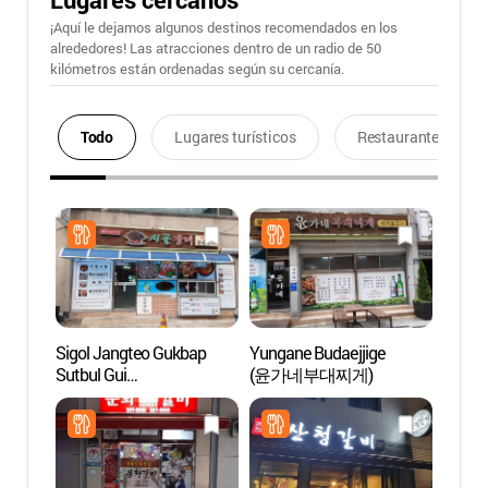
¡Aquí le dejamos algunos destinos recomendados en los
alrededores! Las atracciones dentro de un radio de 50
kilómetros están ordenadas según su cercanía.
Todo
Lugares turísticos
Restaurantes
Sigol Jangteo Gukbap
Yungane Budaejjige
Museo
Sutbul Gui
(윤가네부대찌게)
Cultur
(시골장터국밥숯불구이)
(전통