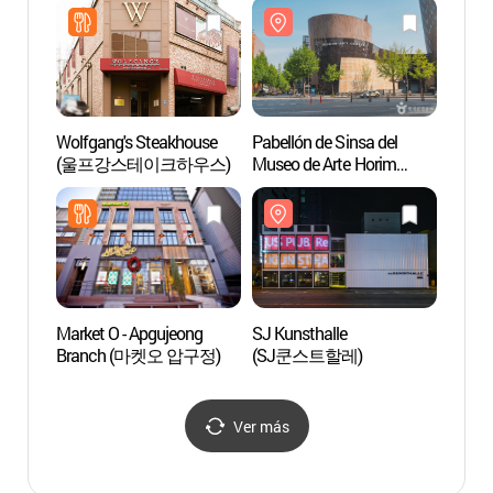
Wolfgang's Steakhouse
Pabellón de Sinsa del
Parq
(울프강스테이크하우스)
Museo de Arte Horim
(호림박물관 신사분관)
Market O - Apgujeong
SJ Kunsthalle
Tumba
Branch (마켓오 압구정)
(SJ쿤스트할레)
y Jeo
(서울
[Patri
Human
Ver más