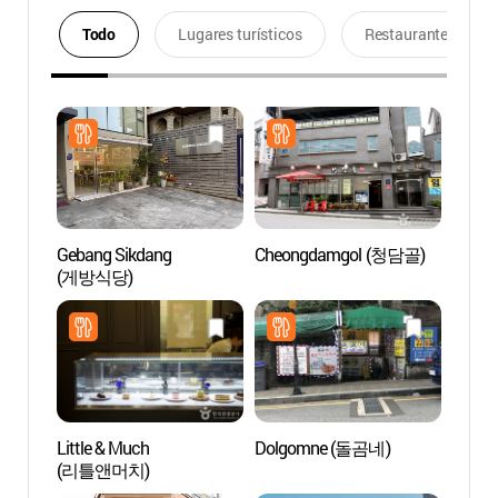
Todo
Lugares turísticos
Restaurantes
Gebang Sikdang
Cheongdamgol (청담골)
Pabell
(게방식당)
Museo
(호림
Little & Much
Dolgomne (돌곰네)
Calle 
(리틀앤머치)
Cheo
(청담