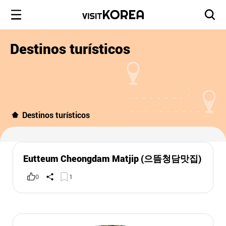
Destinos turísticos
Destinos turísticos
Eutteum Cheongdam Matjip (으뜸청담맛집)
0
1