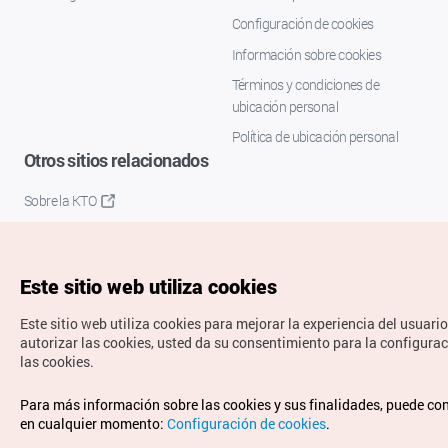
Configuración de cookies
Información sobre cookies
Términos y condiciones de
ubicación personal
Política de ubicación personal
Otros sitios relacionados
Sobre la KTO
K-Mice
Este sitio web utiliza cookies
Este sitio web utiliza cookies para mejorar la experiencia del usuario
autorizar las cookies, usted da su consentimiento para la configura
las cookies.
Copyrights © Organización de Turismo de Corea. Todos los
Para más información sobre las cookies y sus finalidades, puede co
derechos reservados.
en cualquier momento:
Configuración de cookies
.
Para informes de errores y cuestiones relacionadas con el