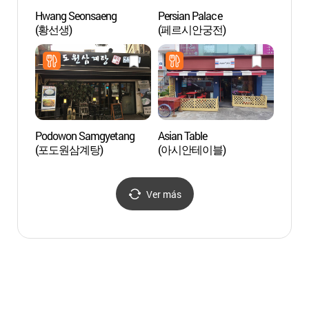
Hwang Seonsaeng
Persian Palace
Parque
(황선생)
(페르시안궁전)
(마로
Podowon Samgyetang
Asian Table
Parqu
(포도원삼계탕)
(아시안테이블)
(낙산
Ver más