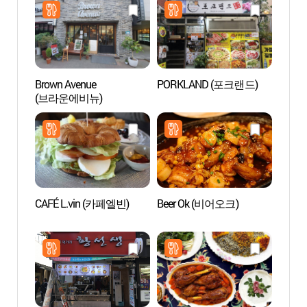
Brown Avenue
PORKLAND (포크랜드)
Santu
(브라운에비뉴)
Compl
en S
성균관
CAFÉ L.vin (카페엘빈)
Beer Ok (비어오크)
Teatr
(아르