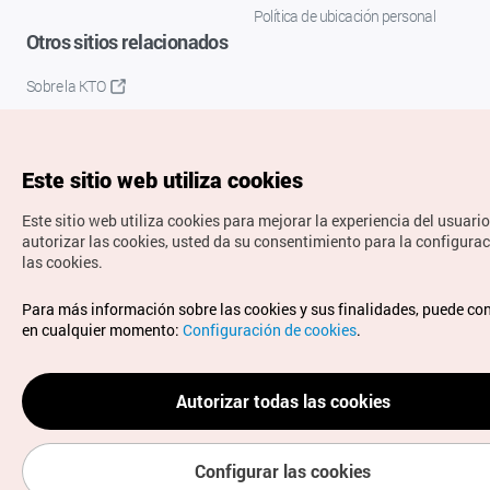
Política de ubicación personal
Otros sitios relacionados
Sobre la KTO
K-Mice
Este sitio web utiliza cookies
Este sitio web utiliza cookies para mejorar la experiencia del usuario
autorizar las cookies, usted da su consentimiento para la configura
las cookies.
Copyrights © Organización de Turismo de Corea. Todos los
Para más información sobre las cookies y sus finalidades, puede co
derechos reservados.
en cualquier momento:
Configuración de cookies
.
Para informes de errores y cuestiones relacionadas con el
sitio web, dirija sus consultas al correo
electrónico oficial:
spanish@knto.or.kr
Autorizar todas las cookies
Configurar las cookies