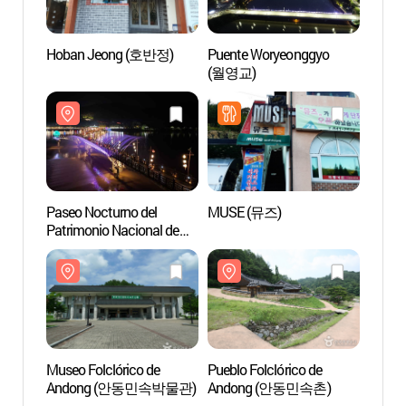
Hoban Jeong (호반정)
Puente Woryeonggyo
Pueblo
(월영교)
Ando
Paseo Nocturno del
MUSE (뮤즈)
Reside
Patrimonio Nacional de
Imche
Andong / Paseo Nocturno
(안동
de Woryeong (안동
국가유산 야행 /
월영야행)
Museo Folclórico de
Pueblo Folclórico de
Ontre
Andong (안동민속박물관)
Andong (안동민속촌)
(안동