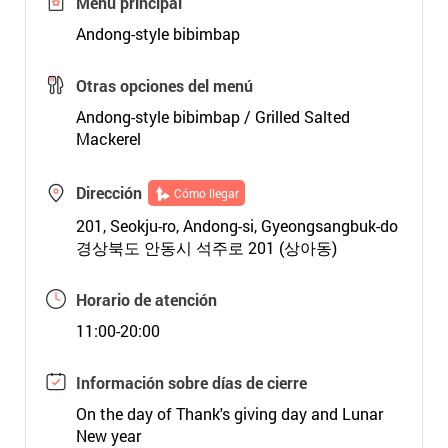
Menú principal
Andong-style bibimbap
Otras opciones del menú
Andong-style bibimbap / Grilled Salted
Mackerel
Dirección
Cómo llegar
201, Seokju-ro, Andong-si, Gyeongsangbuk-do
경상북도 안동시 석주로 201 (상아동)
Horario de atención
11:00-20:00
Información sobre días de cierre
On the day of Thank's giving day and Lunar
New year