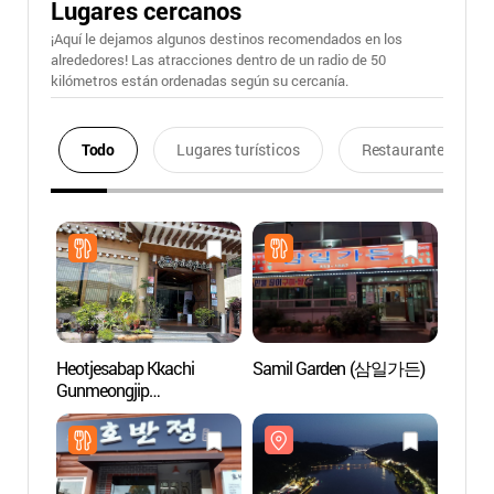
Lugares cercanos
¡Aquí le dejamos algunos destinos recomendados en los
alrededores! Las atracciones dentro de un radio de 50
kilómetros están ordenadas según su cercanía.
Todo
Lugares turísticos
Restaurantes
Heotjesabap Kkachi
Samil Garden (삼일가든)
Puent
Gunmeongjip
(월영
(헛제사밥까치구멍집)