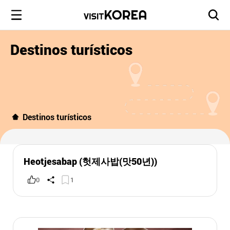
Destinos turísticos
Destinos turísticos
Heotjesabap (헛제사밥(맛50년))
0
1