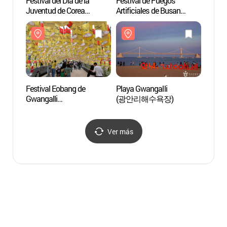
Festival del Día de la
Festival de Fuegos
Puent
Juventud de Corea
Artificiales de Busan
de B
(대한민국 청년의 날 축제)
(부산불꽃축제)
Festival Eobang de
Playa Gwangalli
Domo
Gwangalli
(광안리해수욕장)
(광안리어방축제)
Ver más