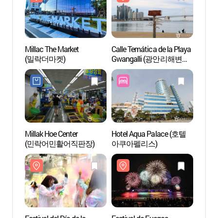
Millac The Market
Calle Temática de la Playa
Millac
(밀락더마켓)
Gwangalli (광안리해변
(밀락
테마거리)
Millak Hoe Center
Hotel Aqua Palace (호텔
Playa 
(민락어민활어직판장)
아쿠아펠리스)
(광안