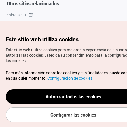
Otros sitios relacionados
Sobre la KTO
K-Mice
Este sitio web utiliza cookies
Este sitio web utiliza cookies para mejorar la experiencia del usuario
autorizar las cookies, usted da su consentimiento para la configura
las cookies.
Copyrights © Organización de Turismo de Corea. Todos los
Para más información sobre las cookies y sus finalidades, puede co
derechos reservados.
en cualquier momento:
Configuración de cookies
.
Para informes de errores y cuestiones relacionadas con el
sitio web, dirija sus consultas al correo
electrónico oficial:
spanish@knto.or.kr
Autorizar todas las cookies
Configurar las cookies