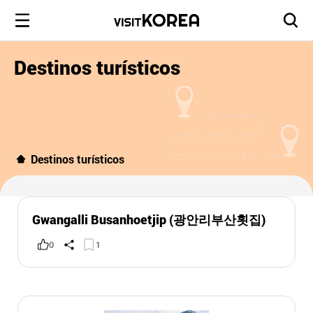
Destinos turísticos
Destinos turísticos
Gwangalli Busanhoetjip (광안리부산횟집)
0
1