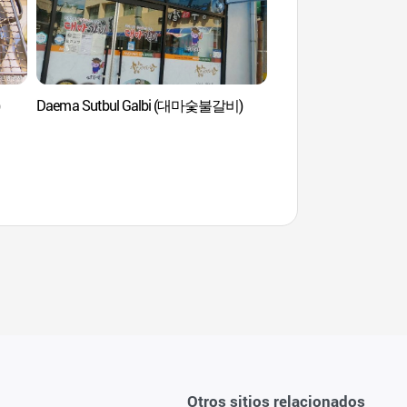
)
Daema Sutbul Galbi (대마숯불갈비)
Museo de Soju y Comi
Andong (안동소주
Otros sitios relacionados