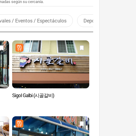
enadas según su cercanía.
vales / Eventos / Espectáculos
Deportes recreativos
Sigol Galbi (시골갈비)
Museo de Contenidos 
Tradicional (전