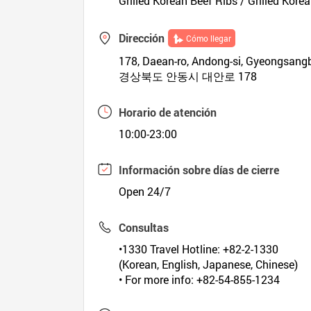
Grilled Korean Beef Ribs / Grilled Korea
Dirección
Cómo llegar
178, Daean-ro, Andong-si, Gyeongsang
경상북도 안동시 대안로 178
Horario de atención
10:00-23:00
Información sobre días de cierre
Open 24/7
Consultas
•1330 Travel Hotline: +82-2-1330
(Korean, English, Japanese, Chinese)
• For more info: +82-54-855-1234