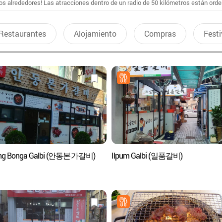
s alrededores! Las atracciones dentro de un radio de 50 kilómetros están ord
Restaurantes
Alojamiento
Compras
Festi
ng Bonga Galbi (안동본가갈비)
Ilpum Galbi (일품갈비)