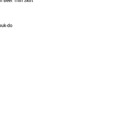
n Beef Thin Skirt
buk-do