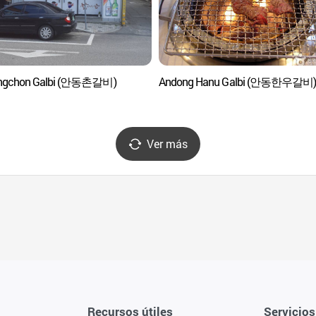
ngchon Galbi (안동촌갈비)
Andong Hanu Galbi (안동한우갈비
Ver más
Recursos útiles
Servicios