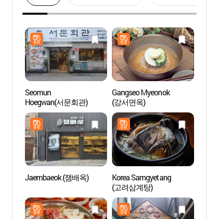
Seomun
Gangseo Myeonok
Museo
Hoegwan(서문회관)
(강서면옥)
Appenz
(배재
Jaembaeok (잼배옥)
Korea Samgyetang
Puert
(고려삼계탕)
(Puer
(숭례