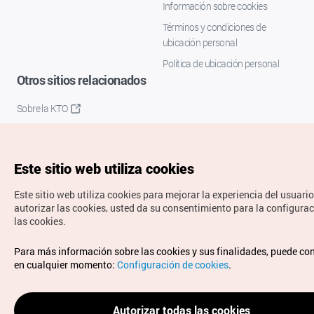
Información sobre cookies
Términos y condiciones de
ubicación personal
Política de ubicación personal
Otros sitios relacionados
Sobre la KTO
K-Mice
Este sitio web utiliza cookies
Este sitio web utiliza cookies para mejorar la experiencia del usuario
autorizar las cookies, usted da su consentimiento para la configura
las cookies.
Copyrights © Organización de Turismo de Corea. Todos los
Para más información sobre las cookies y sus finalidades, puede co
derechos reservados.
en cualquier momento:
Configuración de cookies
.
Para informes de errores y cuestiones relacionadas con el
sitio web, dirija sus consultas al correo
electrónico oficial:
spanish@knto.or.kr
Autorizar todas las cookies