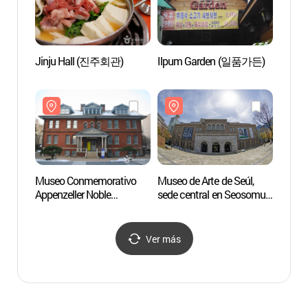
Jinju Hall (진주회관)
Ilpum Garden (일품가든)
Primer
de J
Museo Conmemorativo
Museo de Arte de Seúl,
Museo 
Appenzeller Noble
sede central en Seosomun
Moder
(배재학당역사박물관)
[SeMA] (서울시립미술관
Conte
(서소문본관))
Deoks
(국
Ver más
덕수궁