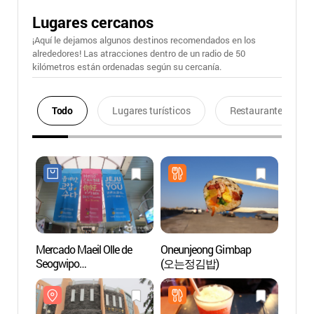
Lugares cercanos
¡Aquí le dejamos algunos destinos recomendados en los
alrededores! Las atracciones dentro de un radio de 50
kilómetros están ordenadas según su cercanía.
Todo
Lugares turísticos
Restaurantes
Mercado Maeil Olle de
Oneunjeong Gimbap
Galerí
Seogwipo
(오는정김밥)
(이중
(서귀포매일올레시장)