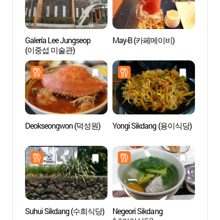
Galería Lee Jungseop
May-B (카페메이비)
Casca
(이중섭 미술관)
Jeong
(정방
Deokseongwon (덕성원)
Yongi Sikdang (용이식당)
Crucer
Seog
뉴파
Suhui Sikdang (수희식당)
Negeori Sikdang
Pico 