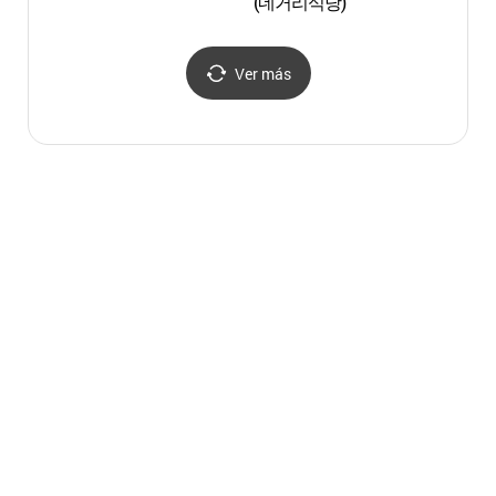
(네거리식당)
(삼매
Ver más