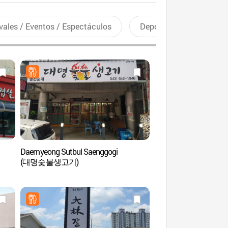
vales / Eventos / Espectáculos
Deportes recreativos
Daemyeong Sutbul Saenggogi
Aeródromo de Mos
(대명숯불생고기)