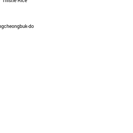
 Thistle Rice
hungcheongbuk-do