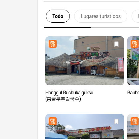
Todo
Lugares turísticos
Honggul Buchukalguksu
Baub
(홍굴부추칼국수)