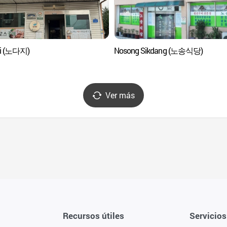
ji (노다지)
Nosong Sikdang (노송식당)
Ver más
Recursos útiles
Servicios