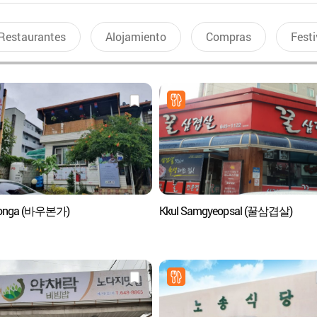
Restaurantes
Alojamiento
Compras
Festi
onga (바우본가)
Kkul Samgyeopsal (꿀삼겹살)