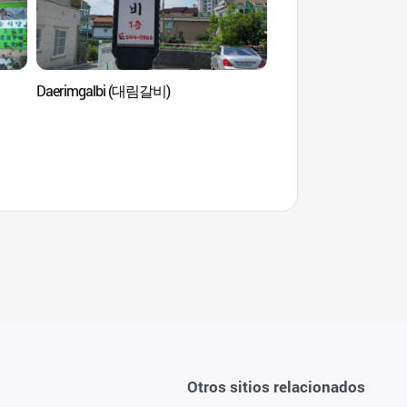
Daerimgalbi (대림갈비)
Cheongpung Resor
Otros sitios relacionados