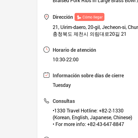
Braised Pork Ribs in Large Brass Bowl /
Dirección
Cómo llegar
21, Uirim-daero, 20-gil, Jecheon-si, C
충청북도 제천시 의림대로20길 21
Horario de atención
10:30-22:00
Información sobre días de cierre
Tuesday
Consultas
•1330 Travel Hotline: +82-2-1330
(Korean, English, Japanese, Chinese)
• For more info: +82-43-647-8847