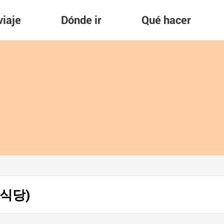
viaje
Dónde ir
Qué hacer
비식당)