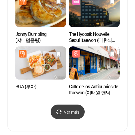
Jonny Dumpling
The Hyoosik Nouvelle
Calle 
(쟈니덤플링)
Seoul Itaewon (더휴식
(경리
누베르 서울 이태원점)
BUA (부아)
Calle de los Anticuarios de
Centr
Itaewon (이태원 앤틱
la G
가구 거리)
Ver más