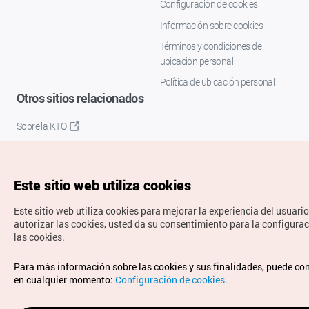
Configuración de cookies
Información sobre cookies
Términos y condiciones de
ubicación personal
Política de ubicación personal
Otros sitios relacionados
Sobre la KTO
K-Mice
Este sitio web utiliza cookies
Este sitio web utiliza cookies para mejorar la experiencia del usuario
autorizar las cookies, usted da su consentimiento para la configura
las cookies.
Copyrights © Organización de Turismo de Corea. Todos los
Para más información sobre las cookies y sus finalidades, puede co
derechos reservados.
en cualquier momento:
Configuración de cookies
.
Para informes de errores y cuestiones relacionadas con el
sitio web, dirija sus consultas al correo
electrónico oficial: