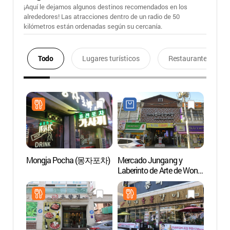
¡Aquí le dejamos algunos destinos recomendados en los
alrededores! Las atracciones dentro de un radio de 50
kilómetros están ordenadas según su cercanía.
Todo
Lugares turísticos
Restaurantes
Mongja Pocha (몽자포차)
Mercado Jungang y
Parque
Laberinto de Arte de Wonju
de Wo
(미로예술 원주중앙시장)
(원주