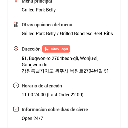
Menú principal
Grilled Pork Belly
Otras opciones del menú
Grilled Pork Belly / Grilled Boneless Beef Ribs
Dirección
Cómo llegar
51, Bugwon-ro 2704beon-gil, Wonju-si,
Gangwon-do
강원특별자치도 원주시 북원로2704번길 51
Horario de atención
11:00-24:00 (Last Order 22:00)
Información sobre días de cierre
Open 24/7