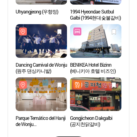
Uhyangjeong (우향정)
1994 Hyeondae Sutbul
Parque
Galbi (1994현대숯불갈비)
Monte
(치악
Dancing Carnival de Wonju
BENIKEA Hotel Bizinn
Río S
(원주 댄싱카니발)
(베니키아 호텔 비즈인)
Recrea
Seom
(섬강
Parque Temático del Hanji
Gongjicheon Dakgalbi
Puente
de Wonju
(공지천닭갈비)
Sogeu
(원주한지테마파크)
(원주