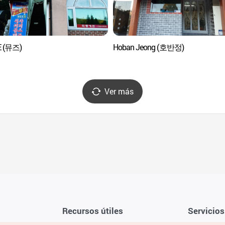
 (뮤즈)
Hoban Jeong (호반정)
Ver más
Recursos útiles
Servicios