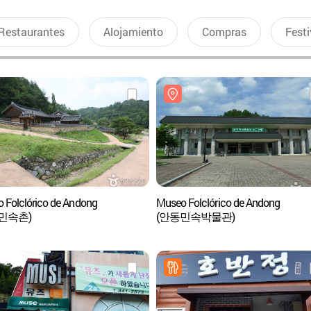
Restaurantes
Alojamiento
Compras
Festi
o Folclórico de Andong
Museo Folclórico de Andong
민속촌)
(안동민속박물관)