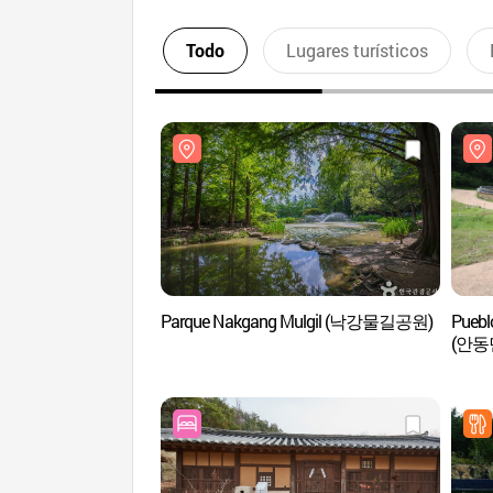
Todo
Lugares turísticos
Parque Nakgang Mulgil (낙강물길공원)
Puebl
(안동