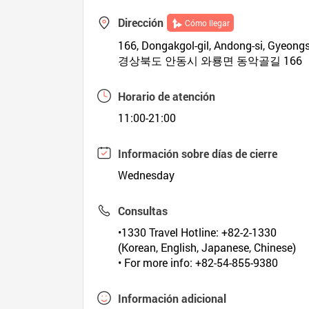
Dirección
Cómo llegar
166, Dongakgol-gil, Andong-si, Gyeon
경상북도 안동시 와룡면 동악골길 166
Horario de atención
11:00-21:00
Información sobre días de cierre
Wednesday
Consultas
•1330 Travel Hotline: +82-2-1330
(Korean, English, Japanese, Chinese)
• For more info: +82-54-855-9380
Información adicional