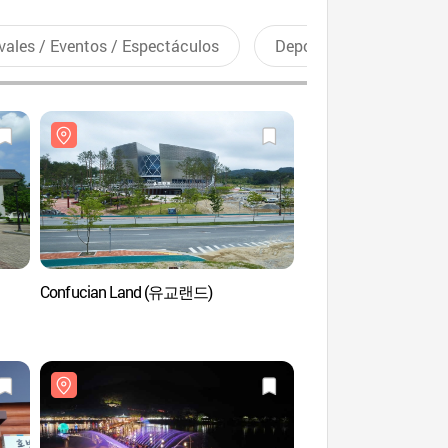
vales / Eventos / Espectáculos
Deportes recreativos
Confucian Land (유교랜드)
Parque Nakgang M