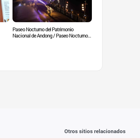
Paseo Nocturno del Patrimonio
Puente Woryeonggy
Nacional de Andong / Paseo Nocturno
de Woryeong (안동 국가유산 야행 /
월영야행)
Otros sitios relacionados