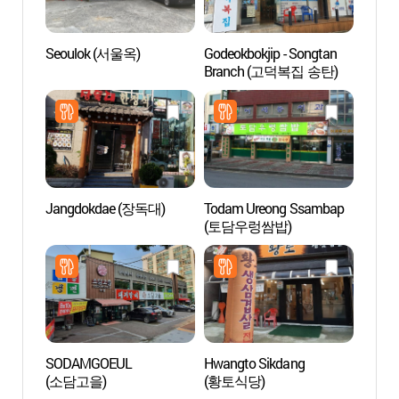
Seoulok (서울옥)
Godeokbokjip - Songtan
Arbor
Branch (고덕복집 송탄)
(물향
Jangdokdae (장독대)
Todam Ureong Ssambap
Parqu
(토담우렁쌈밥)
(동탄
SODAMGOEUL
Hwangto Sikdang
Centra
(소담고을)
(황토식당)
(동탄