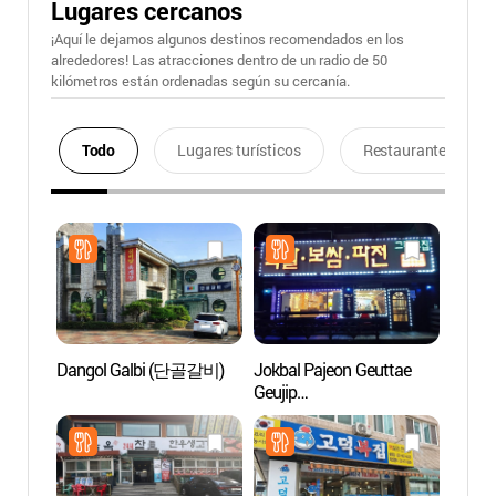
Lugares cercanos
¡Aquí le dejamos algunos destinos recomendados en los
alrededores! Las atracciones dentro de un radio de 50
kilómetros están ordenadas según su cercanía.
Todo
Lugares turísticos
Restaurantes
Dangol Galbi (단골갈비)
Jokbal Pajeon Geuttae
Jardín
Geujip
Bara
(족발파전그때그집)
소풍정