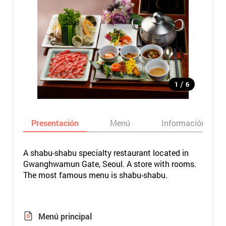
/
1
6
Presentación
Menú
Información bási
A shabu-shabu specialty restaurant located in
Gwanghwamun Gate, Seoul. A store with rooms.
The most famous menu is shabu-shabu.
Menú principal