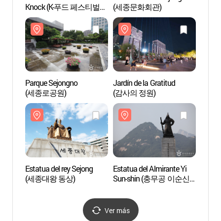
Knock (K-푸드 페스티벌
(세종문화회관)
(감사
넉넉)
Parque Sejongno
Jardín de la Gratitud
Estatu
(세종로공원)
(감사의 정원)
Sun-
동상)
Estatua del rey Sejong
Estatua del Almirante Yi
Sala d
(세종대왕 동상)
Sun-shin (충무공 이순신
Sejong
동상)
Sun-s
(세종
Ver más