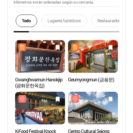
kilómetros están ordenadas según su cercanía.
Todo
Lugares turísticos
Restaurantes
Gwanghwamun Hanokjip
Geumyongmun (금용문)
Centro
(광화문한옥집)
(세종
K-Food Festival Knock
Centro Cultural Sejong
Jardín