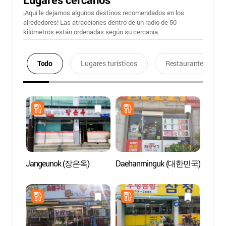
¡Aquí le dejamos algunos destinos recomendados en los
alrededores! Las atracciones dentro de un radio de 50
kilómetros están ordenadas según su cercanía.
Todo
Lugares turísticos
Restaurantes
Jangeunok (장은옥)
Daehanminguk (대한민국)
Jardín
Bara
소풍정