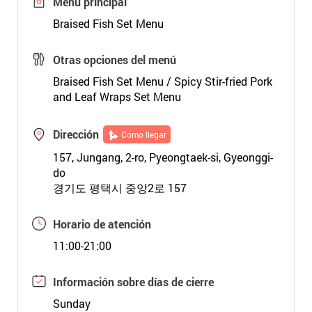
Menú principal
Braised Fish Set Menu
Otras opciones del menú
Braised Fish Set Menu / Spicy Stir-fried Pork
and Leaf Wraps Set Menu
Dirección
Cómo llegar
157, Jungang, 2-ro, Pyeongtaek-si, Gyeonggi-
do
경기도 평택시 중앙2로 157
Horario de atención
11:00-21:00
Información sobre días de cierre
Sunday