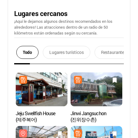
Lugares cercanos
¡Aquí le dejamos algunos destinos recomendados en los
alrededores! Las atracciones dentro de un radio de 50
kilómetros están ordenadas según su cercanía.
Todo
Lugares turísticos
Restaurantes
Jeju Swellfish House
Jinwi Jangsuchon
Bird P
(제주복어)
(진위장수촌)
(오산