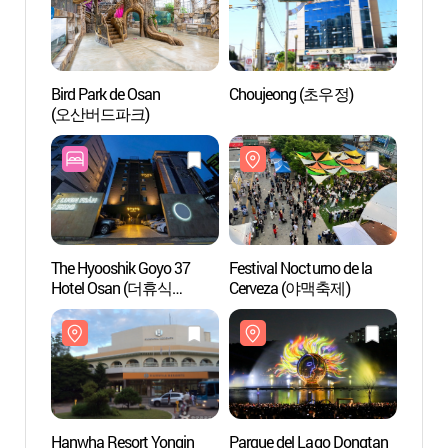
Bird Park de Osan
Choujeong (초우정)
Parqu
(오산버드파크)
(동탄
The Hyooshik Goyo 37
Festival Nocturno de la
Arbor
Hotel Osan (더휴식
Cerveza (야맥축제)
(물향
고요37호텔 오산점)
Hanwha Resort Yongin
Parque del Lago Dongtan
Templ