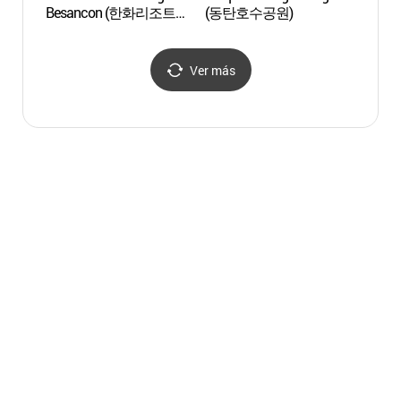
Besancon (한화리조트
(동탄호수공원)
Hwas
용인 베잔송)
Ver más