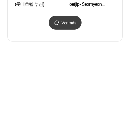
(롯데호텔 부산)
Hoetjip - Seomyeon
(부산
Branch (막썰어파는횟집
서면)
Ver más