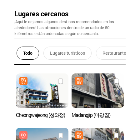
Lugares cercanos
¡Aquí le dejamos algunos destinos recomendados en los
alrededores! Las atracciones dentro de un radio de 50
kilómetros están ordenadas según su cercanía.
Todo
Lugares turísticos
Restaurantes
Cheongwajeong (청와정)
Madangjip (마당집)
Alde