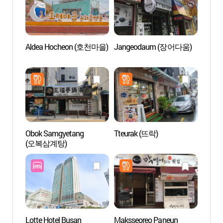
Aldea Hocheon (호천마을)
Jangeodaum (장어다움)
Calle
(서면
Obok Samgyetang
Tteurak (뜨락)
Calle 
(오복삼계탕)
Jeon
Lotte Hotel Busan
Maksseoreo Paneun
Salón