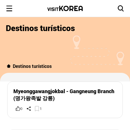
Destinos turísticos
Destinos turísticos
Myeonggawangjokbal - Gangneung Branch
(명가왕족발 강릉)
0
1