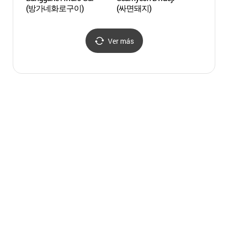
(방가네화로구이)
(싸면돼지)
(솔바
Ver más