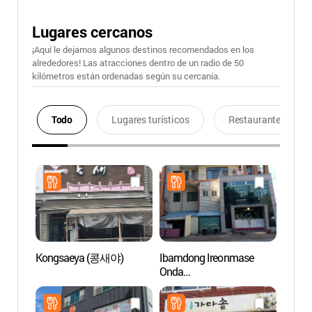
Lugares cercanos
¡Aquí le dejamos algunos destinos recomendados en los
alrededores! Las atracciones dentro de un radio de 50
kilómetros están ordenadas según su cercanía.
Todo
Lugares turísticos
Restaurantes
Kongsaeya (콩새야)
Ibamdong Ireonmase
Túne
Onda
(입암동이런맛에온다)