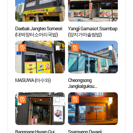
Daebak Jangteo Someori
Yangji Gamasot Ssambap
Playa
(대박장터소머리국밥)
(양지가마솥쌈밥)
(송정
MASUWA (마수와)
Cheongsong
Calle 
Jangkalguksu
Gang
(청송장칼국수)
(강릉
Banggane Hwaro Gui
Ssamyeon Dwaeji
Puent