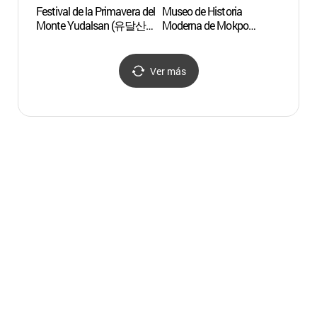
Festival de la Primavera del
Museo de Historia
Borim
Monte Yudalsan (유달산
Moderna de Mokpo
de Se
봄축제)
(Pabellón 1)
(목포
(목포근대역사관 1관)
시화마
Ver más