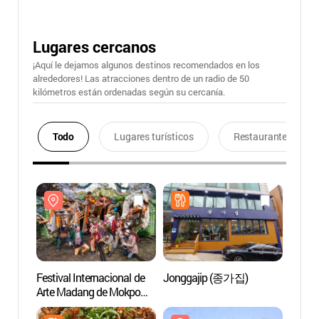
Lugares cercanos
¡Aquí le dejamos algunos destinos recomendados en los
alrededores! Las atracciones dentro de un radio de 50
kilómetros están ordenadas según su cercanía.
Todo
Lugares turísticos
Restaurantes
Festival Internacional de
Jonggajip (종가집)
Pico 
Arte Madang de Mokpo
(목포세계마당페스티벌)