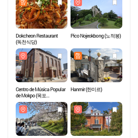
Dokcheon Restaurant
Pico Nojeokbong (노적봉)
Museo 
(독천식당)
Moder
(Pabel
(목포
Centro de Música Popular
Hanmir (한미르)
Parque
de Mokpo (목포
Mont
대중음악의 전당)
조각공