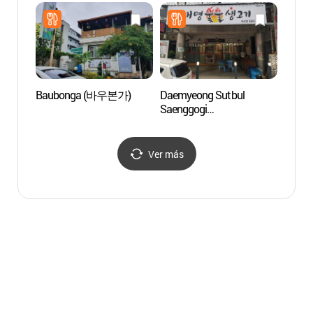
Baubonga (바우본가)
Daemyeong Sutbul
Acanti
Saenggogi
Core
(대명숯불생고기)
Ver más