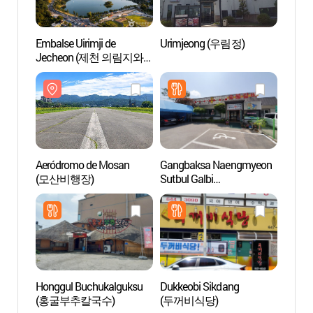
Embalse Uirimji de
Urimjeong (우림정)
Embals
Jecheon (제천 의림지와
Jech
제림)
제림)
Aeródromo de Mosan
Gangbaksa Naengmyeon
Centro
(모산비행장)
Sutbul Galbi
Segur
(강박사냉면숯불갈비)
la Age
Salud
Corea
(한
제천
Honggul Buchukalguksu
Dukkeobi Sikdang
Museo
(홍굴부추칼국수)
(두꺼비식당)
Made