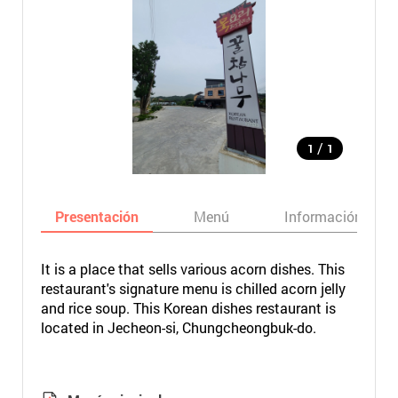
/
1
1
Presentación
Menú
Información bási
It is a place that sells various acorn dishes. This
restaurant's signature menu is chilled acorn jelly
and rice soup. This Korean dishes restaurant is
located in Jecheon-si, Chungcheongbuk-do.