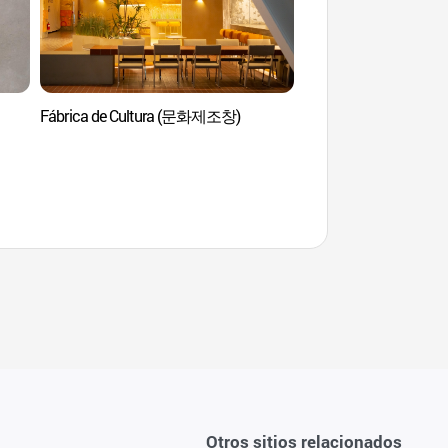
Fábrica de Cultura (문화제조창)
Sala de la Indepe
Otros sitios relacionados