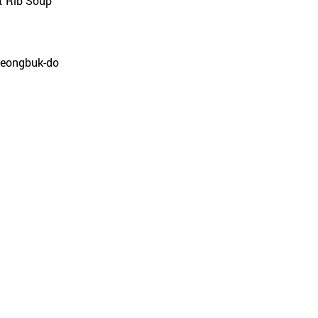
rt Rib Soup
cheongbuk-do