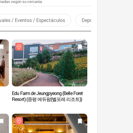
enadas según su cercanía.
vales / Eventos / Espectáculos
Deportes recreativos
Edu Farm de Jeungpyeong (Belle Foret
Aquapia del Sangnok 
Resort) (증평 에듀팜(벨포레 리조트))
Cheonan (천안상