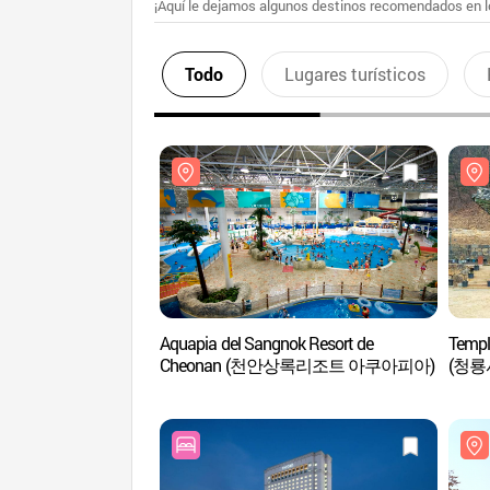
¡Aquí le dejamos algunos destinos recomendados en lo
Todo
Lugares turísticos
Aquapia del Sangnok Resort de
Templ
Cheonan (천안상록리조트 아쿠아피아)
(청룡