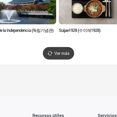
de la Independencia (독립기념관)
Suijae1928 (수이재1928)
Ver más
Recursos útiles
Servicios