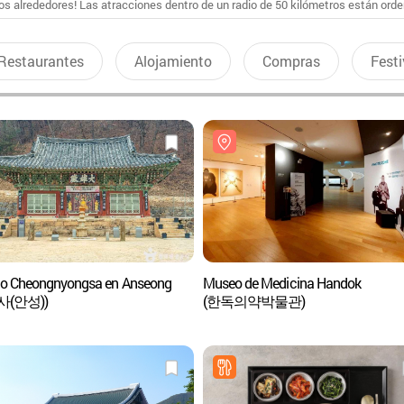
s alrededores! Las atracciones dentro de un radio de 50 kilómetros están ord
Restaurantes
Alojamiento
Compras
Festi
o Cheongnyongsa en Anseong
Museo de Medicina Handok
사(안성))
(한독의약박물관)