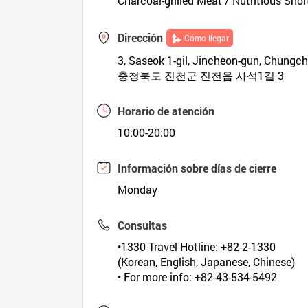
Charcoal-grilled Meat / Nutritious Sho
Dirección
Cómo llegar
3, Saseok 1-gil, Jincheon-gun, Chung
충청북도 진천군 진천읍 사석1길 3
Horario de atención
10:00-20:00
Información sobre días de cierre
Monday
Consultas
•1330 Travel Hotline: +82-2-1330
(Korean, English, Japanese, Chinese)
• For more info: +82-43-534-5492