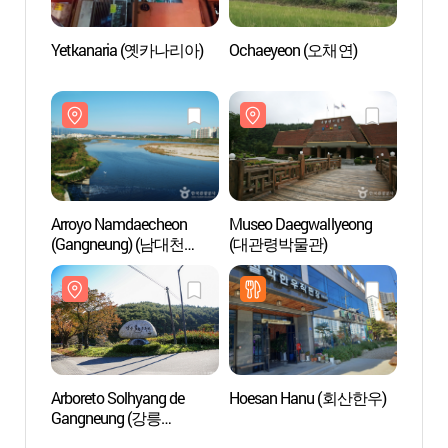
Yetkanaria (옛카나리아)
Ochaeyeon (오채연)
Arbore
Gang
솔향수
Arroyo Namdaecheon
Museo Daegwallyeong
Calle
(Gangneung) (남대천
(대관령박물관)
en Ga
(강릉))
명주동
Arboreto Solhyang de
Hoesan Hanu (회산한우)
Reside
Gangneung (강릉
Museo
솔향수목원)
Gang