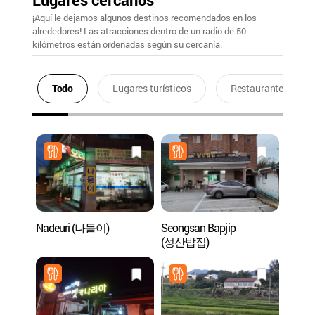
¡Aquí le dejamos algunos destinos recomendados en los
alrededores! Las atracciones dentro de un radio de 50
kilómetros están ordenadas según su cercanía.
Todo
Lugares turísticos
Restaurantes
Nadeuri (나들이)
Seongsan Bapjip
Arroy
(성산밥집)
(Gan
(강릉)