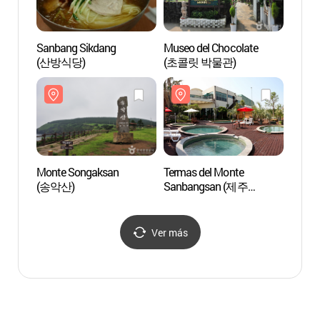
Sanbang Sikdang
Museo del Chocolate
Costa
(산방식당)
(초콜릿 박물관)
(용머
Monte Songaksan
Termas del Monte
Gruta
(송악산)
Sanbangsan (제주
Jeju
산방산탄산온천)
Ver más