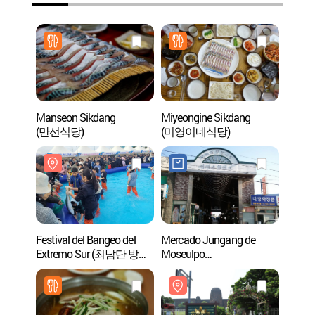
Manseon Sikdang
Miyeongine Sikdang
Museo
(만선식당)
(미영이네식당)
(초콜
Festival del Bangeo del
Mercado Jungang de
Terma
Extremo Sur (최남단 방어
Moseulpo
Sanb
축제)
(모슬포중앙시장)
산방