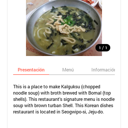
/
1
1
Presentación
Menú
Información bási
This is a place to make Kalguksu (chopped
noodle soup) with broth brewed with Bomal (top
shells). This restaurant's signature menu is noodle
soup with brown turban Shell. This Korean dishes
restaurant is located in Seogwipo-si, Jeju-do.