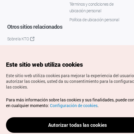
Términos y condiciones de
ubicación personal
Política de ubicación personal
Otros sitios relacionados
Sobre la KTO
K-Mice
Este sitio web utiliza cookies
Este sitio web utiliza cookies para mejorar la experiencia del usuario
autorizar las cookies, usted da su consentimiento para la configura
las cookies.
Copyrights © Organización de Turismo de Corea. Todos los
Para más información sobre las cookies y sus finalidades, puede co
derechos reservados.
en cualquier momento:
Configuración de cookies
.
Para informes de errores y cuestiones relacionadas con el
sitio web, dirija sus consultas al correo
electrónico oficial:
spanish@knto.or.kr
Autorizar todas las cookies