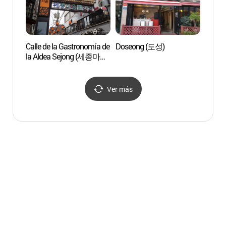
Calle de la Gastronomía de
Doseong (도성)
Hanb
la Aldea Sejong (세종마을
음식문화거리)
Ver más