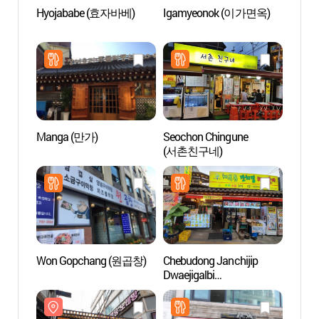
Hyojababe (효자바베)
Igamyeonok (이가면옥)
Calle 
la Al
음식문
Manga (만가)
Seochon Chingune
Groun
(서촌친구네)
(그라
Won Gopchang (원곱창)
Chebudong Janchijip
Museo
Dwaejigalbi
(성곡
(체부동잔치집돼지갈비)