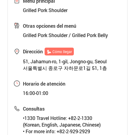
Menú principal
Grilled Pork Shoulder
Otras opciones del menú
Grilled Pork Shoulder / Grilled Pork Belly
Dirección
Cómo llegar
51, Jahamun-ro, 1-gil, Jongno-gu, Seoul
서울특별시 종로구 자하문로1길 51, 1층
Horario de atención
16:00-01:00
Consultas
•1330 Travel Hotline: +82-2-1330
(Korean, English, Japanese, Chinese)
• For more info: +82-2-929-2929