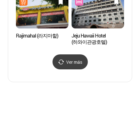
Rajimahal (라지마할)
Jeju Hawaii Hotel
Pabel
(하와이관광호텔)
de J
Ver más