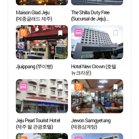
Maison Glad Jeju
The Shilla Duty Free
Arbore
(메종글래드 제주)
(Sucursal de Jeju)
(한라
(신라면세점(제주점))
Jjuippang (쭈이빵)
Hotel New Crown (호텔
Yongd
뉴크라운)
(용두
Jeju Pearl Tourist Hotel
Jewon Samgyetang
Roca
(제주 펄 관광호텔)
(제원삼계탕)