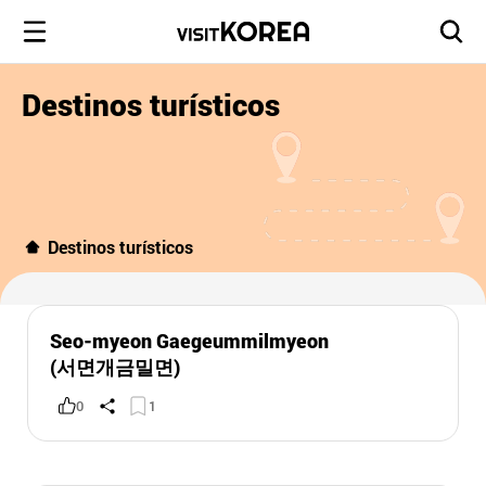
Destinos turísticos
Destinos turísticos
Seo-myeon Gaegeummilmyeon
(서면개금밀면)
0
1