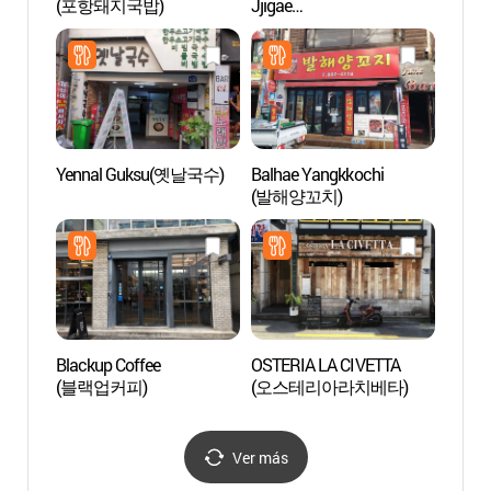
(포항돼지국밥)
Jjigae
Jeon
(묵은지돼지김치찌개)
Yennal Guksu(옛날국수)
Balhae Yangkkochi
Cruce
(발해양꼬치)
삼거리
Blackup Coffee
OSTERIA LA CIVETTA
Igles
(블랙업커피)
(오스테리아라치베타)
(남부
Ver más