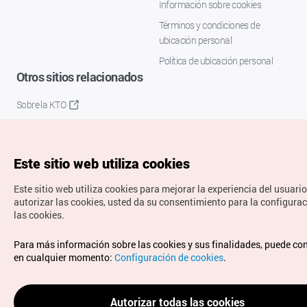
Información sobre cookies
Términos y condiciones de
ubicación personal
Política de ubicación personal
Otros sitios relacionados
Sobre la KTO
K-Mice
Este sitio web utiliza cookies
Este sitio web utiliza cookies para mejorar la experiencia del usuario
autorizar las cookies, usted da su consentimiento para la configura
las cookies.
Copyrights © Organización de Turismo de Corea. Todos los
Para más información sobre las cookies y sus finalidades, puede co
derechos reservados.
en cualquier momento:
Configuración de cookies
.
Para informes de errores y cuestiones relacionadas con el
sitio web, dirija sus consultas al correo
electrónico oficial:
spanish@knto.or.kr
Autorizar todas las cookies