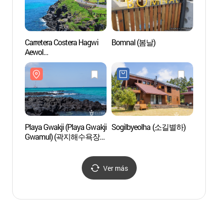
Carretera Costera Hagwi
Bomnal (봄날)
Puert
Aewol
(구엄
(하귀애월해안도로)
Playa Gwakji (Playa Gwakji
Sogilbyeolha (소길별하)
House
Gwamul) (곽지해수욕장
(하우
(곽지과물해변))
Ver más