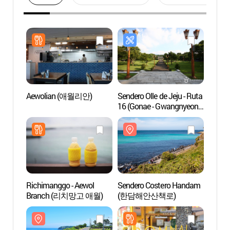
Aewolian (애월리안)
Sendero Olle de Jeju - Ruta
Sende
16 (Gonae - Gwangnyeong
(한담
Olle) ([제주올레 16코스]
고내-광령 올레)
Richimanggo - Aewol
Sendero Costero Handam
Playa 
Branch (리치망고 애월)
(한담해안산책로)
Gwa
(곽지