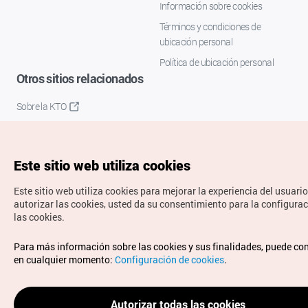
Información sobre cookies
Términos y condiciones de
ubicación personal
Política de ubicación personal
Otros sitios relacionados
Sobre la KTO
K-Mice
Este sitio web utiliza cookies
Este sitio web utiliza cookies para mejorar la experiencia del usuario
autorizar las cookies, usted da su consentimiento para la configura
las cookies.
Copyrights © Organización de Turismo de Corea. Todos los
Para más información sobre las cookies y sus finalidades, puede co
derechos reservados.
en cualquier momento:
Configuración de cookies
.
Para informes de errores y cuestiones relacionadas con el
sitio web, dirija sus consultas al correo
electrónico oficial:
spanish@knto.or.kr
Autorizar todas las cookies