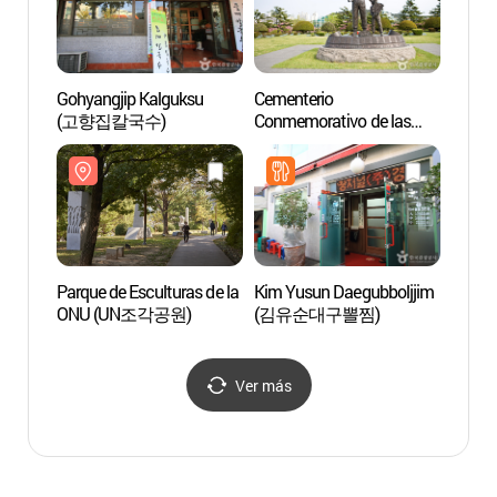
Gohyangjip Kalguksu
Cementerio
Parque
(고향집칼국수)
Conmemorativo de las
ONU 
Naciones Unidas en Corea
(재한유엔기념공원)
Parque de Esculturas de la
Kim Yusun Daegubboljjim
Acant
ONU (UN조각공원)
(김유순대구뽈찜)
Busa
Ver más