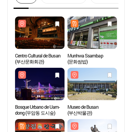
Centro Cultural de Busan
Munhwa Ssambap
Centro
(부산문화회관)
(문화쌈밥)
(부산
Bosque Urbano de Uam-
Museo de Busan
Museo
dong (우암동 도시숲)
(부산박물관)
(부산