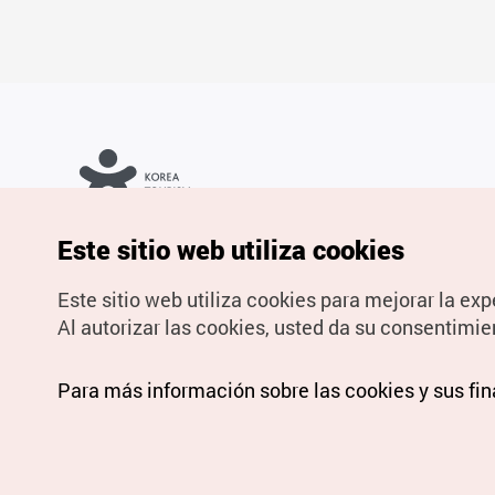
Copyrights © Organización de Turismo de Corea. Todos los
Este sitio web utiliza cookies
derechos reservados.
Para informes de errores y cuestiones relacionadas con el sitio
web, dirija sus consultas al correo
electrónico oficial:
spanish@knto.or.kr
Este sitio web utiliza cookies para mejorar la exp
Al autorizar las cookies, usted da su consentimie
Para más información sobre las cookies y sus fi