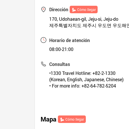
Dirección
Cómo llegar
170, Udohaean-gil, Jeju-si, Jeju-do
제주특별자치도 제주시 우도면 우도해안
Horario de atención
08:00-21:00
Consultas
•1330 Travel Hotline: +82-2-1330
(Korean, English, Japanese, Chinese)
• For more info: +82-64-782-5204
Mapa
Cómo llegar