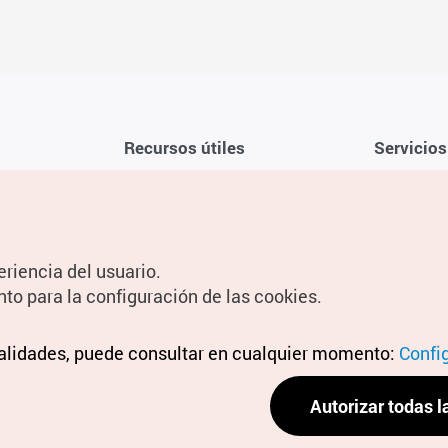
Recursos útiles
Servicios
Aplicación móvil de la KTO
Términos y c
Teléfono de asistencia al viajero en
Preguntas f
Corea 1330
Política de 
eriencia del usuario.
Guías digitales
Configuraci
nto para la configuración de las cookies.
Información
nalidades, puede consultar en cualquier momento:
Términos y 
Confi
personal
Autorizar todas l
Política de 