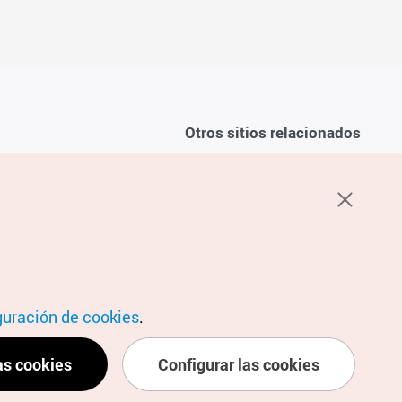
Otros sitios relacionados
Sobre la KTO
ondiciones del servicio
K-Mice
recuentes
privacidad
ón de cookies
 sobre cookies
condiciones de ubicación
guración de cookies
.
as cookies
Configurar las cookies
ubicación personal