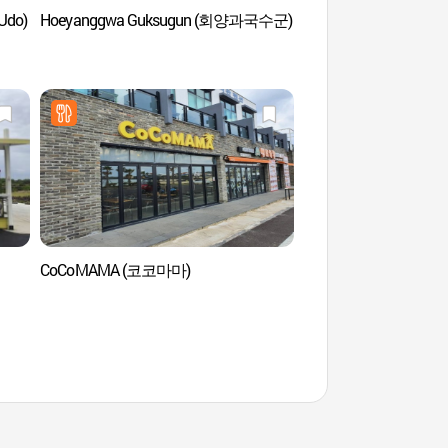
 Udo)
Hoeyanggwa Guksugun (회양과국수군)
Puerto de Cheonjin
CoCoMAMA (코코마마)
Playa Geommeolle