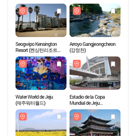
Seogwipo Kensington
Arroyo Gangjeongcheon
Seogw
Resort (켄싱턴리조트
(강정천)
Reso
서귀포)
서귀포
Water World de Jeju
Estadio de la Copa
Water 
(제주워터월드)
Mundial de Jeju
(제주
(제주월드컵경기장)