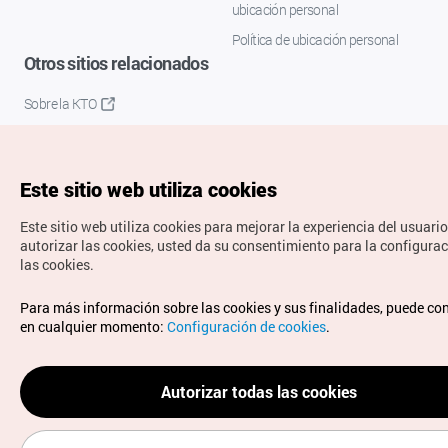
ubicación personal
Política de ubicación personal
Otros sitios relacionados
Sobre la KTO
K-Mice
Este sitio web utiliza cookies
Este sitio web utiliza cookies para mejorar la experiencia del usuario
autorizar las cookies, usted da su consentimiento para la configura
las cookies.
Copyrights © Organización de Turismo de Corea. Todos los
Para más información sobre las cookies y sus finalidades, puede co
derechos reservados.
en cualquier momento:
Configuración de cookies
.
Para informes de errores y cuestiones relacionadas con el
sitio web, dirija sus consultas al correo
electrónico oficial:
spanish@knto.or.kr
Autorizar todas las cookies