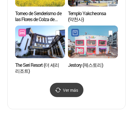
Torneo de Senderismo de
Templo Yakcheonsa
Templ
las Flores de Colza de
(약천사)
(약천
Seogwipo (서귀포 유채꽃
국제걷기대회)
The Seri Resort (더 세리
Jestory (제스토리)
Casca
리조트)
(엉또
Ver más