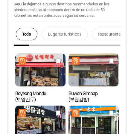
¡Aquí le dejamos algunos destinos recomendados en los
alrededores! Las atracciones dentro de un radio de 50
kilómetros están ordenadas según su cercanía.
Todo
Lugares turísticos
Restaurantes
Boyeong Mandu
Buwon Gimbap
Jardín
(보영만두)
(부원김밥)
Bara
소풍정