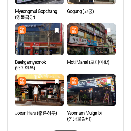
Myeongmul Gopchang
Gogung (고궁)
Hanwh
(명물곱창)
Besa
용인 
Baekgamyeonok
Moti Mahal (모티마할)
Asan 
(백가면옥)
(아산
Joeun Haru (좋은하루)
Yeonnam Mulgalbi
Parqu
(연남물갈비)
(동탄