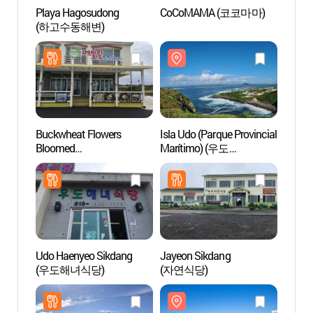
Playa Hagosudong
CoCoMAMA (코코마마)
Playa
(하고수동해변)
(하고
Buckwheat Flowers
Isla Udo (Parque Provincial
Playa
Bloomed
Marítimo) (우도
Baeks
(메밀꽃이피었습니다)
(해양도립공원))
산호해
Udo Haenyeo Sikdang
Jayeon Sikdang
Soeme
(우도해녀식당)
(자연식당)
Udob
(우도봉