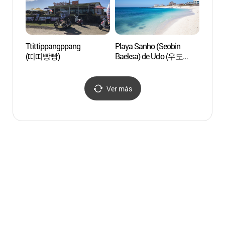
Ttittippangppang
Playa Sanho (Seobin
Campo
(띠띠빵빵)
Baeksa) de Udo (우도
de la 
산호해변(서빈백사))
Jeju
자생지
Ver más