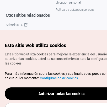
ubicación personal
Política de ubicación personal
Otros sitios relacionados
Sobre la KTO
K-Mice
Este sitio web utiliza cookies
Este sitio web utiliza cookies para mejorar la experiencia del usuario
autorizar las cookies, usted da su consentimiento para la configura
las cookies.
Copyrights © Organización de Turismo de Corea. Todos los
Para más información sobre las cookies y sus finalidades, puede co
derechos reservados.
en cualquier momento:
Configuración de cookies
.
Para informes de errores y cuestiones relacionadas con el
sitio web, dirija sus consultas al correo
electrónico oficial:
spanish@knto.or.kr
Autorizar todas las cookies