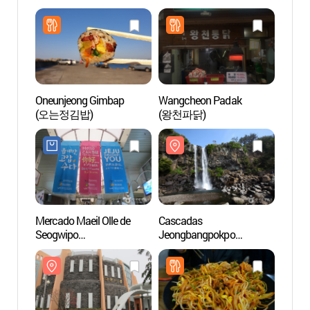
Oneunjeong Gimbap
Wangcheon Padak
Casca
(오는정김밥)
(왕천파닭)
Jeong
(정방
Mercado Maeil Olle de
Cascadas
Casca
Seogwipo
Jeongbangpokpo
Cheon
(서귀포매일올레시장)
(정방폭포)
(천지