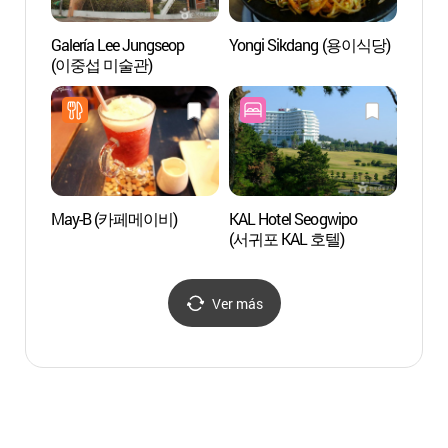
Galería Lee Jungseop
Yongi Sikdang (용이식당)
Crucer
(이중섭 미술관)
Seog
뉴파
May-B (카페메이비)
KAL Hotel Seogwipo
Pico 
(서귀포 KAL 호텔)
(삼매
Ver más